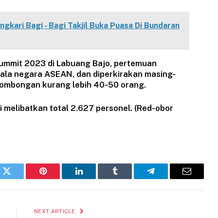
gkari Bagi - Bagi Takjil Buka Puasa Di Bundaran
ummit 2023 di Labuang Bajo, pertemuan
epala negara ASEAN, dan diperkirakan masing-
ombongan kurang lebih 40-50 orang.
 melibatkan total 2.627 personel. (Red-obor
k
Twitter
Pinterest
LinkedIn
Tumblr
Telegram
Email
NEXT ARTICLE