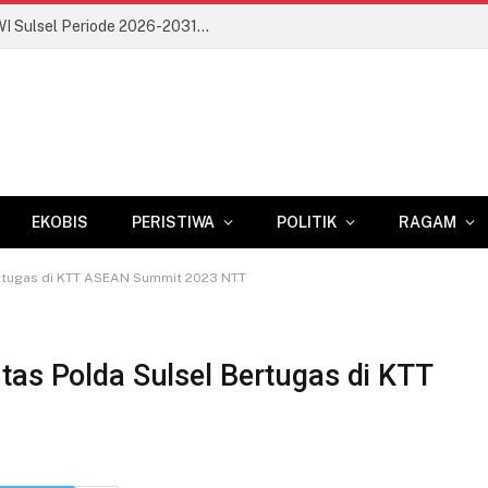
Dorong Profesionalisme Wartawan, PWI Sulsel Periode 2026-2031 Fokus Cetak Anggota Berkompetensi
EKOBIS
PERISTIWA
POLITIK
RAGAM
Bertugas di KTT ASEAN Summit 2023 NTT
ntas Polda Sulsel Bertugas di KTT