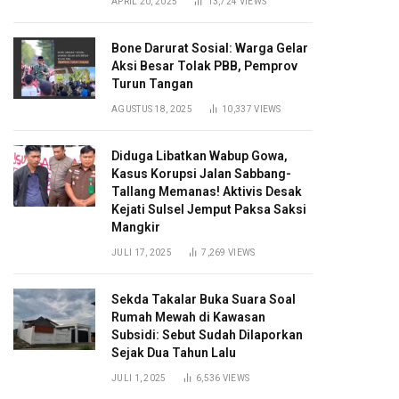
APRIL 20, 2025
13,724
VIEWS
Bone Darurat Sosial: Warga Gelar
Aksi Besar Tolak PBB, Pemprov
Turun Tangan
AGUSTUS 18, 2025
10,337
VIEWS
Diduga Libatkan Wabup Gowa,
Kasus Korupsi Jalan Sabbang-
Tallang Memanas! Aktivis Desak
Kejati Sulsel Jemput Paksa Saksi
Mangkir
JULI 17, 2025
7,269
VIEWS
Sekda Takalar Buka Suara Soal
Rumah Mewah di Kawasan
Subsidi: Sebut Sudah Dilaporkan
Sejak Dua Tahun Lalu
JULI 1, 2025
6,536
VIEWS