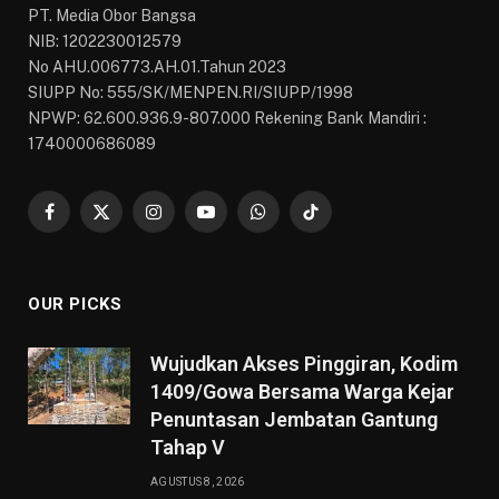
PT. Media Obor Bangsa
NIB: 1202230012579
No AHU.006773.AH.01.Tahun 2023
SIUPP No: 555/SK/MENPEN.RI/SIUPP/1998
NPWP: 62.600.936.9-807.000 Rekening Bank Mandiri :
1740000686089
Facebook
X
Instagram
YouTube
WhatsApp
TikTok
(Twitter)
OUR PICKS
Wujudkan Akses Pinggiran, Kodim
1409/Gowa Bersama Warga Kejar
Penuntasan Jembatan Gantung
Tahap V
AGUSTUS 8, 2026