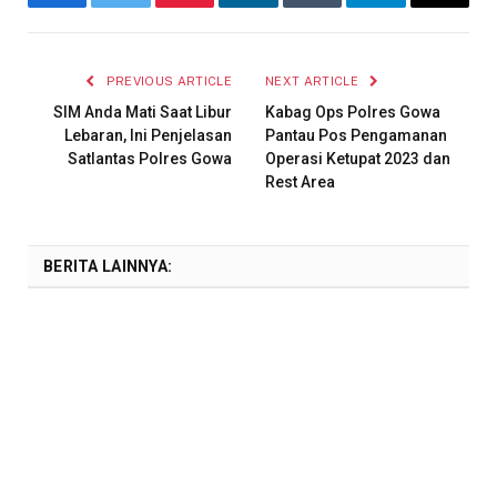
Facebook
Twitter
Pinterest
LinkedIn
Tumblr
Telegram
Email
PREVIOUS ARTICLE
NEXT ARTICLE
SIM Anda Mati Saat Libur
Kabag Ops Polres Gowa
Lebaran, Ini Penjelasan
Pantau Pos Pengamanan
Satlantas Polres Gowa
Operasi Ketupat 2023 dan
Rest Area
BERITA LAINNYA: