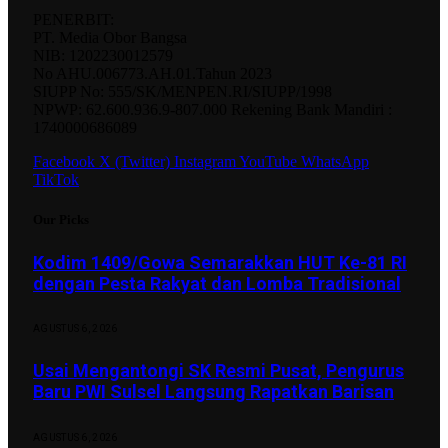
PENERBIT:
PT. Media Obor Bangsa
NIB: 1202230012579
No AHU.006773.AH.01.Tahun 2023
SIUPP No: 555/SK/MENPEN.RI/SIUPP/1998
NPWP: 62.600.936.9-807.000 Rekening Bank Mandiri :
1740000686089
Facebook
X (Twitter)
Instagram
YouTube
WhatsApp
TikTok
Our Picks
Kodim 1409/Gowa Semarakkan HUT Ke-81 RI
dengan Pesta Rakyat dan Lomba Tradisional
AGUSTUS 6, 2026
Usai Mengantongi SK Resmi Pusat, Pengurus
Baru PWI Sulsel Langsung Rapatkan Barisan
AGUSTUS 6, 2026