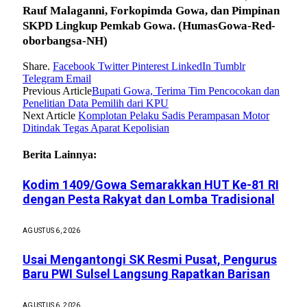
Rauf Malaganni, Forkopimda Gowa, dan Pimpinan
SKPD Lingkup Pemkab Gowa.
(HumasGowa-Red-
oborbangsa-NH)
Share.
Facebook
Twitter
Pinterest
LinkedIn
Tumblr
Telegram
Email
Previous Article
Bupati Gowa, Terima Tim Pencocokan dan
Penelitian Data Pemilih dari KPU
Next Article
Komplotan Pelaku Sadis Perampasan Motor
Ditindak Tegas Aparat Kepolisian
Berita Lainnya:
Kodim 1409/Gowa Semarakkan HUT Ke-81 RI
dengan Pesta Rakyat dan Lomba Tradisional
AGUSTUS 6, 2026
Usai Mengantongi SK Resmi Pusat, Pengurus
Baru PWI Sulsel Langsung Rapatkan Barisan
AGUSTUS 6, 2026