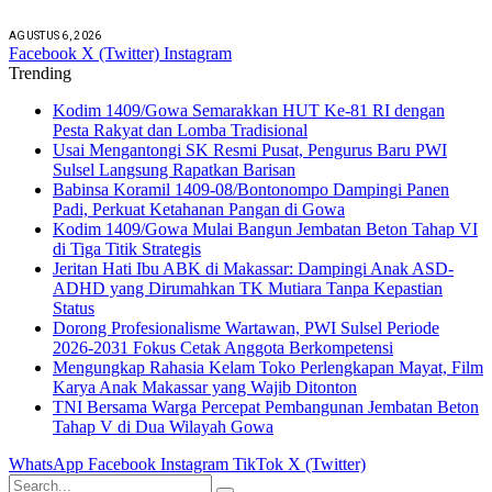
AGUSTUS 6, 2026
Facebook
X (Twitter)
Instagram
Trending
Kodim 1409/Gowa Semarakkan HUT Ke-81 RI dengan
Pesta Rakyat dan Lomba Tradisional
Usai Mengantongi SK Resmi Pusat, Pengurus Baru PWI
Sulsel Langsung Rapatkan Barisan
Babinsa Koramil 1409-08/Bontonompo Dampingi Panen
Padi, Perkuat Ketahanan Pangan di Gowa
Kodim 1409/Gowa Mulai Bangun Jembatan Beton Tahap VI
di Tiga Titik Strategis
Jeritan Hati Ibu ABK di Makassar: Dampingi Anak ASD-
ADHD yang Dirumahkan TK Mutiara Tanpa Kepastian
Status
Dorong Profesionalisme Wartawan, PWI Sulsel Periode
2026-2031 Fokus Cetak Anggota Berkompetensi
Mengungkap Rahasia Kelam Toko Perlengkapan Mayat, Film
Karya Anak Makassar yang Wajib Ditonton
TNI Bersama Warga Percepat Pembangunan Jembatan Beton
Tahap V di Dua Wilayah Gowa
WhatsApp
Facebook
Instagram
TikTok
X (Twitter)