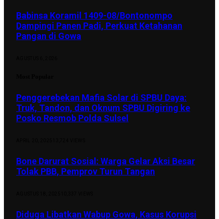
Babinsa Koramil 1409-08/Bontonompo
Dampingi Panen Padi, Perkuat Ketahanan
Pangan di Gowa
AGUSTUS 6, 2026
Most Popular
Penggerebekan Mafia Solar di SPBU Daya:
Truk, Tandon, dan Oknum SPBU Digiring ke
Posko Resmob Polda Sulsel
APRIL 20, 2025
13,724
VIEWS
Bone Darurat Sosial: Warga Gelar Aksi Besar
Tolak PBB, Pemprov Turun Tangan
AGUSTUS 18, 2025
10,337
VIEWS
Diduga Libatkan Wabup Gowa, Kasus Korupsi