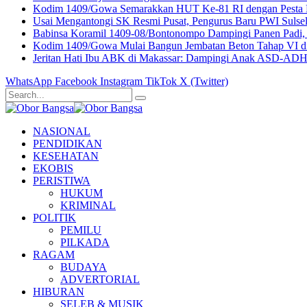
Kodim 1409/Gowa Semarakkan HUT Ke-81 RI dengan Pesta R
Usai Mengantongi SK Resmi Pusat, Pengurus Baru PWI Sulse
Babinsa Koramil 1409-08/Bontonompo Dampingi Panen Padi,
Kodim 1409/Gowa Mulai Bangun Jembatan Beton Tahap VI di T
Jeritan Hati Ibu ABK di Makassar: Dampingi Anak ASD-ADH
WhatsApp
Facebook
Instagram
TikTok
X (Twitter)
NASIONAL
PENDIDIKAN
KESEHATAN
EKOBIS
PERISTIWA
HUKUM
KRIMINAL
POLITIK
PEMILU
PILKADA
RAGAM
BUDAYA
ADVERTORIAL
HIBURAN
SELEB & MUSIK