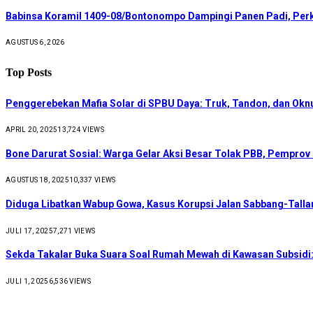
Babinsa Koramil 1409-08/Bontonompo Dampingi Panen Padi, Per
AGUSTUS 6, 2026
Top Posts
Penggerebekan Mafia Solar di SPBU Daya: Truk, Tandon, dan Ok
APRIL 20, 2025
13,724
VIEWS
Bone Darurat Sosial: Warga Gelar Aksi Besar Tolak PBB, Pemprov
AGUSTUS 18, 2025
10,337
VIEWS
Diduga Libatkan Wabup Gowa, Kasus Korupsi Jalan Sabbang-Talla
JULI 17, 2025
7,271
VIEWS
Sekda Takalar Buka Suara Soal Rumah Mewah di Kawasan Subsidi:
JULI 1, 2025
6,536
VIEWS