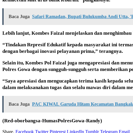
Baca Juga
Safari Ramadan, Bupati Bulukumba Andi Utta, 'B
Lebih lanjut, Kombes Faizal menjelaskan dan menghimbau 
“Tindakan Represif Edukatif kepada masyarakat ini term
dengan berbagai inovasi pelayanan prima,” terangnya.
Selain itu, Kombes Pol Faizal juga mengapresiasi dan menu
Polres Gowa dengan sungguh-sungguh serta memberikan pel
“Saya apresiasi dan mengucapkan terima kasih kepada selu
dalam melaksanakan tugas dan selalu mawas diri dalam men
Baca Juga
PAC KIWAL Garuda Hitam Kecamatan Bangkala
(Red-oborbangsa-HumasPolresGowa-Randy)
Share.
Facebook
Twitter
Pinterest
LinkedIn
Tumblr
Telegram
Email