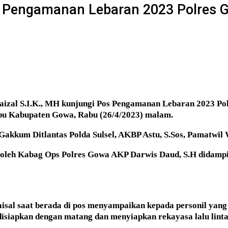
os Pengamanan Lebaran 2023 Polres 
l Faizal S.I.K., MH kunjungi Pos Pengamanan Lebaran 2023 
pu Kabupaten Gowa, Rabu (26/4/2023) malam.
t Gakkum Ditlantas Polda Sulsel, AKBP Astu, S.Sos, Pamatw
g oleh Kabag Ops Polres Gowa AKP Darwis Daud, S.H didamp
aisal saat berada di pos menyampaikan kepada personil yan
u disiapkan dengan matang dan menyiapkan rekayasa lalu linta