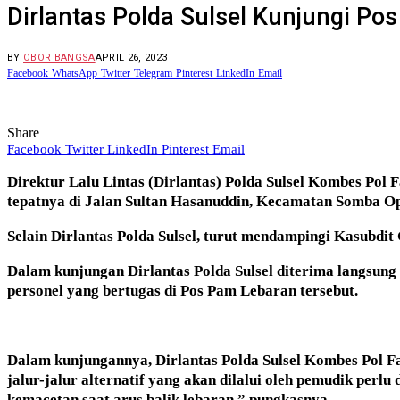
Dirlantas Polda Sulsel Kunjungi P
BY
OBOR BANGSA
APRIL 26, 2023
Facebook
WhatsApp
Twitter
Telegram
Pinterest
LinkedIn
Email
Share
Facebook
Twitter
LinkedIn
Pinterest
Email
Direktur Lalu Lintas (Dirlantas) Polda Sulsel Kombes Po
tepatnya di Jalan Sultan Hasanuddin, Kecamatan Somba O
Selain Dirlantas Polda Sulsel, turut mendampingi Kasubdi
Dalam kunjungan Dirlantas Polda Sulsel diterima langsun
personel yang bertugas di Pos Pam Lebaran tersebut.
Dalam kunjungannya, Dirlantas Polda Sulsel Kombes Pol F
jalur-jalur alternatif yang akan dilalui oleh pemudik perl
kemacetan saat arus balik lebaran.” pungkasnya.