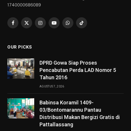
1740000686089
Facebook
X
Instagram
YouTube
WhatsApp
TikTok
(Twitter)
OUR PICKS
DPRD Gowa Siap Proses
Pencabutan Perda LAD Nomor 5
Tahun 2016
AGUSTUS 7, 2026
Babinsa Koramil 1409-
03/Bontomarannu Pantau
Distribusi Makan Bergizi Gratis di
Pattallassang