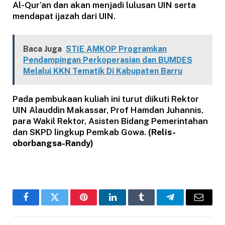
Al-Qur’an dan akan menjadi lulusan UIN serta
mendapat ijazah dari UIN.
Baca Juga
STIE AMKOP Programkan
Pendampingan Perkoperasian dan BUMDES
Melalui KKN Tematik Di Kabupaten Barru
Pada pembukaan kuliah ini turut diikuti Rektor
UIN Alauddin Makassar, Prof Hamdan Juhannis,
para Wakil Rektor, Asisten Bidang Pemerintahan
dan SKPD lingkup Pemkab Gowa.
(Relis-
oborbangsa-Randy)
Facebook
Twitter
Pinterest
LinkedIn
Tumblr
Telegram
Email