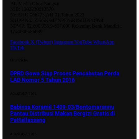
PT. Media Obor Bangsa
NIB: 1202230012579
No AHU.006773.AH.01.Tahun 2023
SIUPP No: 555/SK/MENPEN.RI/SIUPP/1998
NPWP: 62.600.936.9-807.000 Rekening Bank Mandiri :
1740000686089
Facebook
X (Twitter)
Instagram
YouTube
WhatsApp
TikTok
Our Picks
DPRD Gowa Siap Proses Pencabutan Perda
LAD Nomor 5 Tahun 2016
AGUSTUS 7, 2026
Babinsa Koramil 1409-03/Bontomarannu
Pantau Distribusi Makan Bergizi Gratis di
Pattallassang
AGUSTUS 7, 2026