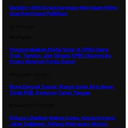
Dandim 1409/Gowa Apresiasi Wartawan Mitra
atas Kontribusi Publikasi
AGUSTUS 7, 2026
Most Popular
Penggerebekan Mafia Solar di SPBU Daya:
Truk, Tandon, dan Oknum SPBU Digiring ke
Posko Resmob Polda Sulsel
APRIL 20, 2025
13,724
VIEWS
Bone Darurat Sosial: Warga Gelar Aksi Besar
Tolak PBB, Pemprov Turun Tangan
AGUSTUS 18, 2025
10,337
VIEWS
Diduga Libatkan Wabup Gowa, Kasus Korupsi
Jalan Sabbang-Tallang Memanas! Aktivis