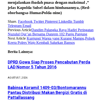
menjalankan ibadah puasa dengan maksimal ,”
jelas Kapolda Sulsel dalam himbauannya,
(Red-
oborbangsa-HumasPolda-nino)
Share.
Facebook
Twitter
Pinterest
LinkedIn
Tumblr
Telegram
Email
Previous Article
Dandim Palangka Raya Hadiri Peringatan
Nuzulul Qur’an Bersama Danrem 102 Panju Panjung
Next Article
Kunjungi Warga yang Kurang Mampu,Polsek
Keera Polres Wajo Kembali Salurkan Bansos
Berita Lainnya:
DPRD Gowa Siap Proses Pencabutan Perda
LAD Nomor 5 Tahun 2016
AGUSTUS 7, 2026
Babinsa Koramil 1409-03/Bontomarannu
Pantau Distribusi Makan Bergizi Gratis di
Pattallassang