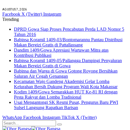
AGUSTUS 7, 2026
Facebook
X (Twitter)
Instagram
Trending
DPRD Gowa Siap Proses Pencabutan Perda LAD Nomor 5
Tahun 2016
Babinsa Koramil 1409-03/Bontomarannu Pantau Distribusi
Makan Bergizi Gratis di Pattallassang
Dandim 1409/Gowa Apresiasi Wartawan Mitra atas
Kontribusi Publikasi
Babinsa Koramil 1409-05/Pallangga Dampingi Penyaluran
Makan Bergizi Gratis di Gowa
Babinsa dan Warga di Gowa Gotong Royong Bersihkan
Saluran Air Cegah Genangan
Kecamatan Wajo Gandeng Akademisi Gelar Lomba
Kelurahan Bersih Dukung Program Wali Kota Makassar
Kodim 1409/Gowa Semarakkan HUT Ke-81 RI dengan
Pesta Rakyat dan Lomba Tradisional
Usai Mengantongi SK Resmi Pusat, Pengurus Baru PWI
Sulsel Langsung Rapatkan Barisan
WhatsApp
Facebook
Instagram
TikTok
X (Twitter)