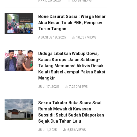
APRIL 20, 2025
13,724
VIEWS
Bone Darurat Sosial: Warga Gelar
Aksi Besar Tolak PBB, Pemprov
Turun Tangan
AGUSTUS 18, 2025
10,337
VIEWS
Diduga Libatkan Wabup Gowa,
Kasus Korupsi Jalan Sabbang-
Tallang Memanas! Aktivis Desak
Kejati Sulsel Jemput Paksa Saksi
Mangkir
JULI 17, 2025
7,270
VIEWS
Sekda Takalar Buka Suara Soal
Rumah Mewah di Kawasan
Subsidi: Sebut Sudah Dilaporkan
Sejak Dua Tahun Lalu
JULI 1, 2025
6,536
VIEWS