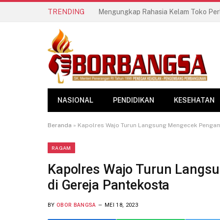
TRENDING
NASIONAL
PENDIDIKAN
KESEHATAN
Beranda
»
Kapolres Wajo Turun Langsung Mengecek Pengam
RAGAM
Kapolres Wajo Turun Langs
di Gereja Pantekosta
BY
OBOR BANGSA
MEI 18, 2023