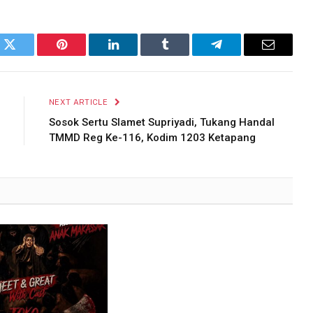
k
Twitter
Pinterest
LinkedIn
Tumblr
Telegram
Email
NEXT ARTICLE
Sosok Sertu Slamet Supriyadi, Tukang Handal
TMMD Reg Ke-116, Kodim 1203 Ketapang