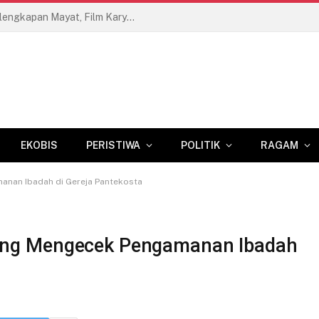
Mengungkap Rahasia Kelam Toko Perlengkapan Mayat, Film Karya Anak Makassar yang Wajib Ditonton
EKOBIS
PERISTIWA
POLITIK
RAGAM
anan Ibadah di Gereja Pantekosta
ung Mengecek Pengamanan Ibadah