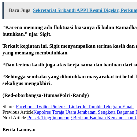
Baca Juga
Sekretariat Srikandi APPI Resmi Digelar, Perku
“Karena memang ada fluktuasi biasanya di bulan Ramadh
butuhkan,” ujar Sigit.
Terkait kegiatan ini, Sigit menyampaikan terima kasih dan
yang memang membutuhkan.
“Dan terima kasih juga atas kerja sama dan bantuan dari se
“Sehingga sembako yang dibutuhkan masyarakat ini betul-be
sekaligus mengakhiri.
(Red-oborbangsa-HumasPolri-Randy)
Share.
Facebook
Twitter
Pinterest
LinkedIn
Tumblr
Telegram
Email
Previous Article
Kapolres Toraja Utara Jembatani Sengketa Baguna
Next Article
Polsek Tinggimoncong Berikan Bantuan Kemanusiaan U
Berita Lainnya: