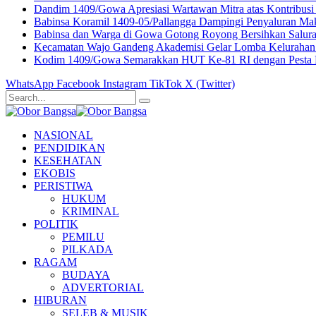
Dandim 1409/Gowa Apresiasi Wartawan Mitra atas Kontribusi 
Babinsa Koramil 1409-05/Pallangga Dampingi Penyaluran Mak
Babinsa dan Warga di Gowa Gotong Royong Bersihkan Salur
Kecamatan Wajo Gandeng Akademisi Gelar Lomba Kelurahan 
Kodim 1409/Gowa Semarakkan HUT Ke-81 RI dengan Pesta R
WhatsApp
Facebook
Instagram
TikTok
X (Twitter)
NASIONAL
PENDIDIKAN
KESEHATAN
EKOBIS
PERISTIWA
HUKUM
KRIMINAL
POLITIK
PEMILU
PILKADA
RAGAM
BUDAYA
ADVERTORIAL
HIBURAN
SELEB & MUSIK