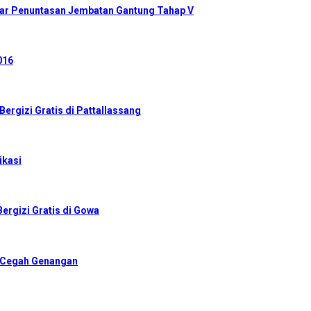
ar Penuntasan Jembatan Gantung Tahap V
016
ergizi Gratis di Pattallassang
ikasi
ergizi Gratis di Gowa
r Cegah Genangan