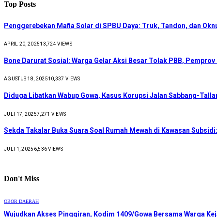
Top Posts
Penggerebekan Mafia Solar di SPBU Daya: Truk, Tandon, dan Ok
APRIL 20, 2025
13,724
VIEWS
Bone Darurat Sosial: Warga Gelar Aksi Besar Tolak PBB, Pemprov
AGUSTUS 18, 2025
10,337
VIEWS
Diduga Libatkan Wabup Gowa, Kasus Korupsi Jalan Sabbang-Talla
JULI 17, 2025
7,271
VIEWS
Sekda Takalar Buka Suara Soal Rumah Mewah di Kawasan Subsidi:
JULI 1, 2025
6,536
VIEWS
Don't Miss
OBOR DAERAH
Wujudkan Akses Pinggiran, Kodim 1409/Gowa Bersama Warga Kej