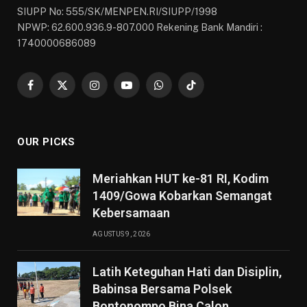
SIUPP No: 555/SK/MENPEN.RI/SIUPP/1998
NPWP: 62.600.936.9-807.000 Rekening Bank Mandiri :
1740000686089
Facebook
X
Instagram
YouTube
WhatsApp
TikTok
(Twitter)
OUR PICKS
Meriahkan HUT ke-81 RI, Kodim
1409/Gowa Kobarkan Semangat
Kebersamaan
AGUSTUS 9, 2026
Latih Keteguhan Hati dan Disiplin,
Babinsa Bersama Polsek
Bontonompo Bina Calon