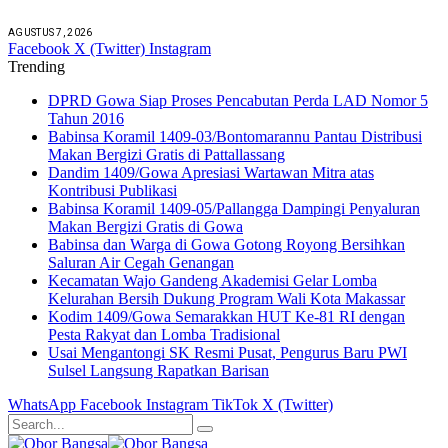
AGUSTUS 7, 2026
Facebook
X (Twitter)
Instagram
Trending
DPRD Gowa Siap Proses Pencabutan Perda LAD Nomor 5
Tahun 2016
Babinsa Koramil 1409-03/Bontomarannu Pantau Distribusi
Makan Bergizi Gratis di Pattallassang
Dandim 1409/Gowa Apresiasi Wartawan Mitra atas
Kontribusi Publikasi
Babinsa Koramil 1409-05/Pallangga Dampingi Penyaluran
Makan Bergizi Gratis di Gowa
Babinsa dan Warga di Gowa Gotong Royong Bersihkan
Saluran Air Cegah Genangan
Kecamatan Wajo Gandeng Akademisi Gelar Lomba
Kelurahan Bersih Dukung Program Wali Kota Makassar
Kodim 1409/Gowa Semarakkan HUT Ke-81 RI dengan
Pesta Rakyat dan Lomba Tradisional
Usai Mengantongi SK Resmi Pusat, Pengurus Baru PWI
Sulsel Langsung Rapatkan Barisan
WhatsApp
Facebook
Instagram
TikTok
X (Twitter)