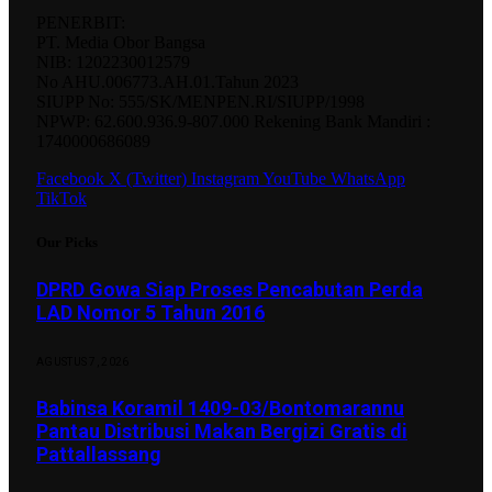
PENERBIT:
PT. Media Obor Bangsa
NIB: 1202230012579
No AHU.006773.AH.01.Tahun 2023
SIUPP No: 555/SK/MENPEN.RI/SIUPP/1998
NPWP: 62.600.936.9-807.000 Rekening Bank Mandiri :
1740000686089
Facebook
X (Twitter)
Instagram
YouTube
WhatsApp
TikTok
Our Picks
DPRD Gowa Siap Proses Pencabutan Perda
LAD Nomor 5 Tahun 2016
AGUSTUS 7, 2026
Babinsa Koramil 1409-03/Bontomarannu
Pantau Distribusi Makan Bergizi Gratis di
Pattallassang