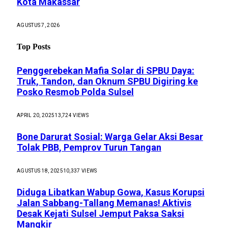
Kota Makassar
AGUSTUS 7, 2026
Top Posts
Penggerebekan Mafia Solar di SPBU Daya:
Truk, Tandon, dan Oknum SPBU Digiring ke
Posko Resmob Polda Sulsel
APRIL 20, 2025
13,724
VIEWS
Bone Darurat Sosial: Warga Gelar Aksi Besar
Tolak PBB, Pemprov Turun Tangan
AGUSTUS 18, 2025
10,337
VIEWS
Diduga Libatkan Wabup Gowa, Kasus Korupsi
Jalan Sabbang-Tallang Memanas! Aktivis
Desak Kejati Sulsel Jemput Paksa Saksi
Mangkir