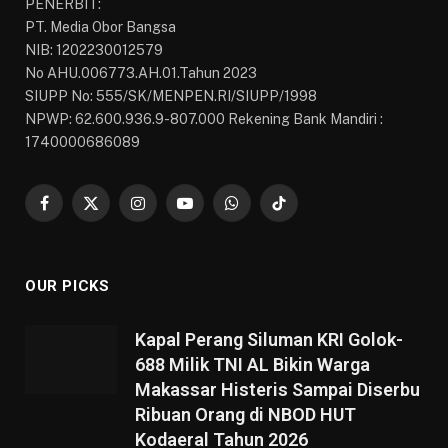
PENERBIT:
PT. Media Obor Bangsa
NIB: 1202230012579
No AHU.006773.AH.01.Tahun 2023
SIUPP No: 555/SK/MENPEN.RI/SIUPP/1998
NPWP: 62.600.936.9-807.000 Rekening Bank Mandiri :
1740000686089
Facebook
X
Instagram
YouTube
WhatsApp
TikTok
(Twitter)
OUR PICKS
Kapal Perang Siluman KRI Golok-
688 Milik TNI AL Bikin Warga
Makassar Histeris Sampai Diserbu
Ribuan Orang di NBOD HUT
Kodaeral Tahun 2026