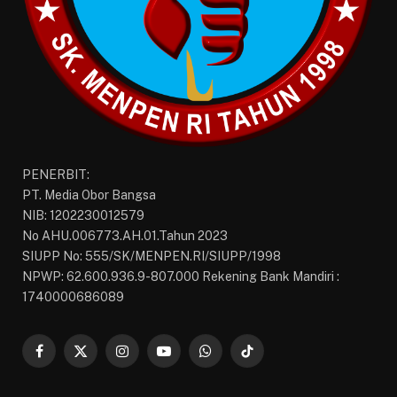
PENERBIT:
PT. Media Obor Bangsa
NIB: 1202230012579
No AHU.006773.AH.01.Tahun 2023
SIUPP No: 555/SK/MENPEN.RI/SIUPP/1998
NPWP: 62.600.936.9-807.000 Rekening Bank Mandiri :
1740000686089
Facebook
X
Instagram
YouTube
WhatsApp
TikTok
(Twitter)