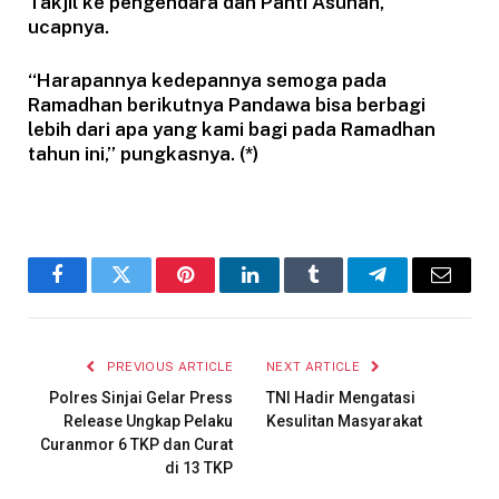
Takjil ke pengendara dan Panti Asuhan,”
ucapnya.
“Harapannya kedepannya semoga pada
Ramadhan berikutnya Pandawa bisa berbagi
lebih dari apa yang kami bagi pada Ramadhan
tahun ini,” pungkasnya. (*)
Facebook
Twitter
Pinterest
LinkedIn
Tumblr
Telegram
Email
PREVIOUS ARTICLE
NEXT ARTICLE
Polres Sinjai Gelar Press
TNI Hadir Mengatasi
Release Ungkap Pelaku
Kesulitan Masyarakat
Curanmor 6 TKP dan Curat
di 13 TKP