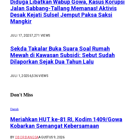
Diduga Libatkan Wabup Gowa, Kasus Korupsi
Jalan Sabbang-Tallang Memanas! Aktivis
Desak Kejati Sulsel Jemput Paksa Saksi
Mangkir
JULI 17, 2025
7,271
VIEWS
Sekda Takalar Buka Suara Soal Rumah
Mewah di Kawasan Subsidi: Sebut Sudah
Dilaporkan Sejak Dua Tahun Lalu
JULI 1, 2025
6,536
VIEWS
Don't Miss
Daerah
Meriahkan HUT ke-81 RI, Kodim 1409/Gowa
Kobarkan Semangat Kebersamaan
BY
OBOR BANGSA
AGUSTUS 9, 2026