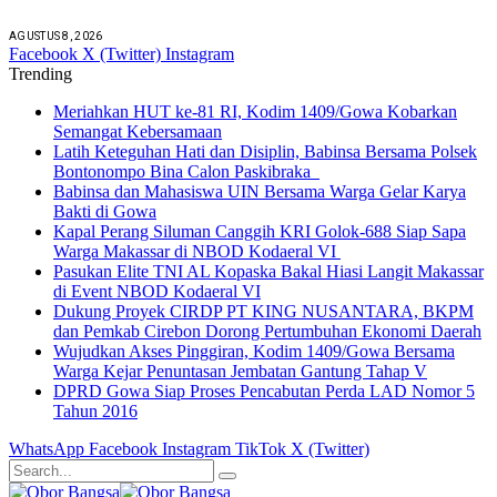
AGUSTUS 8, 2026
Facebook
X (Twitter)
Instagram
Trending
Meriahkan HUT ke-81 RI, Kodim 1409/Gowa Kobarkan
Semangat Kebersamaan
Latih Keteguhan Hati dan Disiplin, Babinsa Bersama Polsek
Bontonompo Bina Calon Paskibraka
Babinsa dan Mahasiswa UIN Bersama Warga Gelar Karya
Bakti di Gowa
Kapal Perang Siluman Canggih KRI Golok-688 Siap Sapa
Warga Makassar di NBOD Kodaeral VI
Pasukan Elite TNI AL Kopaska Bakal Hiasi Langit Makassar
di Event NBOD Kodaeral VI
Dukung Proyek CIRDP PT KING NUSANTARA, BKPM
dan Pemkab Cirebon Dorong Pertumbuhan Ekonomi Daerah
Wujudkan Akses Pinggiran, Kodim 1409/Gowa Bersama
Warga Kejar Penuntasan Jembatan Gantung Tahap V
DPRD Gowa Siap Proses Pencabutan Perda LAD Nomor 5
Tahun 2016
WhatsApp
Facebook
Instagram
TikTok
X (Twitter)