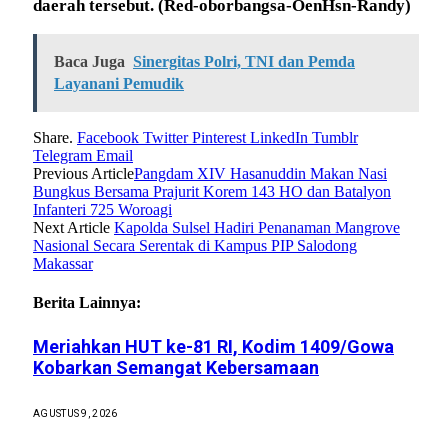
daerah tersebut.
(Red-oborbangsa-OenHsn-Randy)
Baca Juga
Sinergitas Polri, TNI dan Pemda
Layanani Pemudik
Share.
Facebook
Twitter
Pinterest
LinkedIn
Tumblr
Telegram
Email
Previous Article
Pangdam XIV Hasanuddin Makan Nasi
Bungkus Bersama Prajurit Korem 143 HO dan Batalyon
Infanteri 725 Woroagi
Next Article
Kapolda Sulsel Hadiri Penanaman Mangrove
Nasional Secara Serentak di Kampus PIP Salodong
Makassar
Berita Lainnya:
Meriahkan HUT ke-81 RI, Kodim 1409/Gowa
Kobarkan Semangat Kebersamaan
AGUSTUS 9, 2026