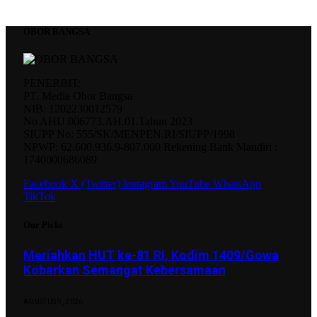
OBOR BANGSA
PENERBIT:
PT. Media Obor Bangsa
NIB: 1202230012579
No AHU.006773.AH.01.Tahun 2023
SIUPP No: 555/SK/MENPEN.RI/SIUPP/1998
NPWP: 62.600.936.9-807.000 Rekening Bank Mandiri :
1740000686089
Facebook
X (Twitter)
Instagram
YouTube
WhatsApp
TikTok
Our Picks
Meriahkan HUT ke-81 RI, Kodim 1409/Gowa
Kobarkan Semangat Kebersamaan
AGUSTUS 9, 2026