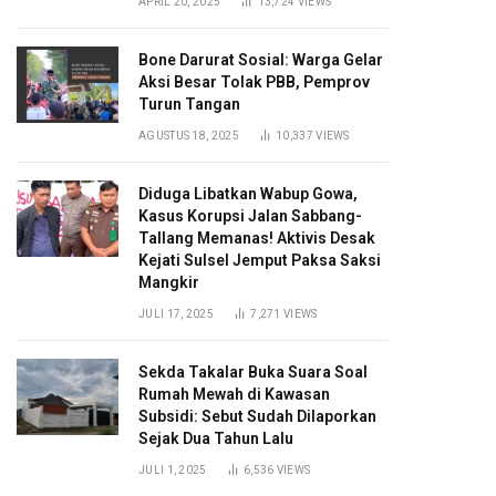
APRIL 20, 2025
13,724
VIEWS
Bone Darurat Sosial: Warga Gelar
Aksi Besar Tolak PBB, Pemprov
Turun Tangan
AGUSTUS 18, 2025
10,337
VIEWS
Diduga Libatkan Wabup Gowa,
Kasus Korupsi Jalan Sabbang-
Tallang Memanas! Aktivis Desak
Kejati Sulsel Jemput Paksa Saksi
Mangkir
JULI 17, 2025
7,271
VIEWS
Sekda Takalar Buka Suara Soal
Rumah Mewah di Kawasan
Subsidi: Sebut Sudah Dilaporkan
Sejak Dua Tahun Lalu
JULI 1, 2025
6,536
VIEWS