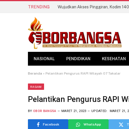
TRENDING
NASIONAL
PENDIDIKAN
KESEHATAN
Beranda
»
Pelantikan Pengurus RAPI Wilayah 07 Takalar
RAGAM
Pelantikan Pengurus RAPI Wi
BY
OBOR BANGSA
MARET 21, 2023
UPDATED:
MARET 21, 
Facebook
WhatsApp
T