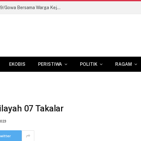
Wujudkan Akses Pinggiran, Kodim 1409/Gowa Bersama Warga Kejar Penuntasan Jembatan Gantung Tahap V
EKOBIS
PERISTIWA
POLITIK
RAGAM
layah 07 Takalar
2023
witter