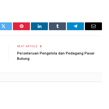
k
Twitter
Pinterest
LinkedIn
Tumblr
Telegram
Email
NEXT ARTICLE
Perseteruan Pengelola dan Pedagang Pasar
Butung