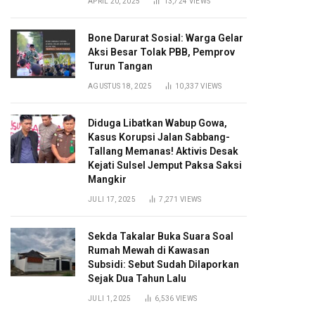
APRIL 20, 2025
13,724
VIEWS
Bone Darurat Sosial: Warga Gelar
Aksi Besar Tolak PBB, Pemprov
Turun Tangan
AGUSTUS 18, 2025
10,337
VIEWS
Diduga Libatkan Wabup Gowa,
Kasus Korupsi Jalan Sabbang-
Tallang Memanas! Aktivis Desak
Kejati Sulsel Jemput Paksa Saksi
Mangkir
JULI 17, 2025
7,271
VIEWS
Sekda Takalar Buka Suara Soal
Rumah Mewah di Kawasan
Subsidi: Sebut Sudah Dilaporkan
Sejak Dua Tahun Lalu
JULI 1, 2025
6,536
VIEWS