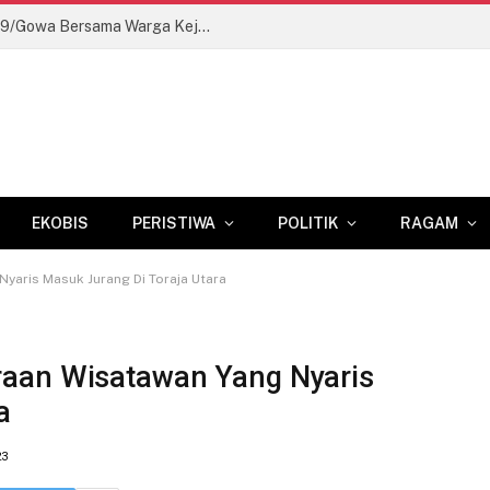
Wujudkan Akses Pinggiran, Kodim 1409/Gowa Bersama Warga Kejar Penuntasan Jembatan Gantung Tahap V
EKOBIS
PERISTIWA
POLITIK
RAGAM
Nyaris Masuk Jurang Di Toraja Utara
araan Wisatawan Yang Nyaris
a
23