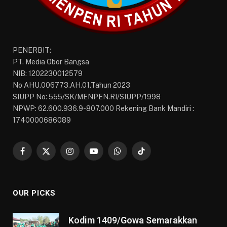
PENERBIT:
PT. Media Obor Bangsa
NIB: 1202230012579
No AHU.006773.AH.01.Tahun 2023
SIUPP No: 555/SK/MENPEN.RI/SIUPP/1998
NPWP: 62.600.936.9-807.000 Rekening Bank Mandiri :
1740000686089
Facebook
X
Instagram
YouTube
WhatsApp
TikTok
(Twitter)
OUR PICKS
Kodim 1409/Gowa Semarakkan