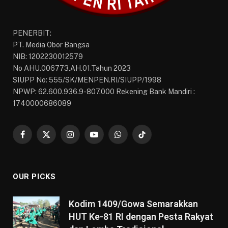
PENERBIT:
PT. Media Obor Bangsa
NIB: 1202230012579
No AHU.006773.AH.01.Tahun 2023
SIUPP No: 555/SK/MENPEN.RI/SIUPP/1998
NPWP: 62.600.936.9-807.000 Rekening Bank Mandiri :
1740000686089
Facebook
X
Instagram
YouTube
WhatsApp
TikTok
(Twitter)
OUR PICKS
Kodim 1409/Gowa Semarakkan
HUT Ke-81 RI dengan Pesta Rakyat