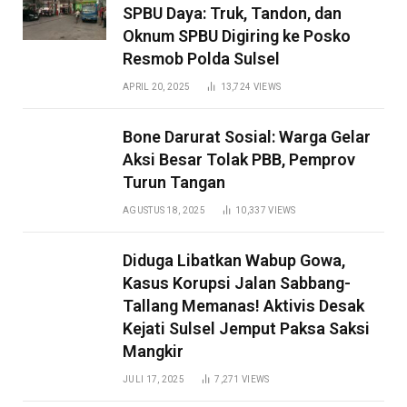
SPBU Daya: Truk, Tandon, dan
Oknum SPBU Digiring ke Posko
Resmob Polda Sulsel
APRIL 20, 2025
13,724
VIEWS
Bone Darurat Sosial: Warga Gelar
Aksi Besar Tolak PBB, Pemprov
Turun Tangan
AGUSTUS 18, 2025
10,337
VIEWS
Diduga Libatkan Wabup Gowa,
Kasus Korupsi Jalan Sabbang-
Tallang Memanas! Aktivis Desak
Kejati Sulsel Jemput Paksa Saksi
Mangkir
JULI 17, 2025
7,271
VIEWS