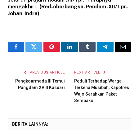
mengakhiri.
(Red-oborbangsa-Pendam-XII/Tpr-
Johan-Indra)
Facebook
Twitter
Pinterest
LinkedIn
Tumblr
Telegram
Email
PREVIOUS ARTICLE
NEXT ARTICLE
Pangkoarmada III Temui
Peduli Terhadap Warga
Pangdam XVIII Kasuari
Terkena Musibah, Kapolres
Wajo Serahkan Paket
Sembako
BERITA LAINNYA: