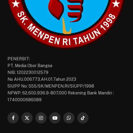
PENERBIT:
PT. Media Obor Bangsa
NIB: 1202230012579
No AHU.006773.AH.01.Tahun 2023
SIUPP No: 555/SK/MENPEN.RI/SIUPP/1998
NPWP: 62.600.936.9-807.000 Rekening Bank Mandiri :
1740000686089
Facebook
X
Instagram
YouTube
WhatsApp
TikTok
(Twitter)