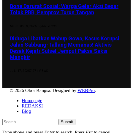
Bone Darurat Sosial: Warga Gelar Aksi Besar
Tolak PBB, Pemprov Turun Tangan
AGUSTUS 18, 2025
10,337
VIEWS
Diduga Libatkan Wabup Gowa, Kasus Korupsi
Jalan Sabbang-Tallang Memanas! Aktivis
Desak Kejati Sulsel Jemput Paksa Saksi
Mangkir
JULI 17, 2025
7,271
VIEWS
© 2026 Obor Bangsa. Designed by
WEBPro
.
Homepage
REDAKSI
Blog
Submit
Type above and press
Enter
to search. Press
Esc
to cancel.