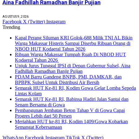
Aina Fadhillah Ramadhan Banjir Pujian
AGUSTUS 9, 2026
Facebook
X (Twitter)
Instagram
Trending
Kapal Perang Siluman KRI Golok-688 Milik TNI AL Bikin
Warga Makassar Histeris Sampai Diserbu Ribuan Orang di
NBOD HUT Kodaeral Tahun 2026
Ribuan Warga Makassar Tumpah Ruah Di NBOD HUT
Kodaeral Tahun 2026
Unjuk Jurus Tunggal IPSI di Depan Gubernur Sulsel, Aina
Fadhillah Ramadhan Banjir Pujian
PDAM Barru Gandeng BNPB, PMI, DAMKAR, dan
BPBPK Sulsel Untuk Distribusi Air Bersih
Semarak HUT Ke-81 RI, Kodim Gowa Gelar Lomba Sepeda
Lintas Kolam
Semarak HUT Ke-81 RI, Babinsa Hadiri Jalan Santai dan
Senam Bersama di Gowa
Pembangunan Jembatan Beton Tahap V di Gowa Capai
Progres Lebih dari 50 Persen
Meriahkan HUT ke-81 RI, Kodim 1409/Gowa Kobarkan
Semangat Kebersamaan
WhatsApp
Facebook
Instagram
TikTok
X (Twitter)