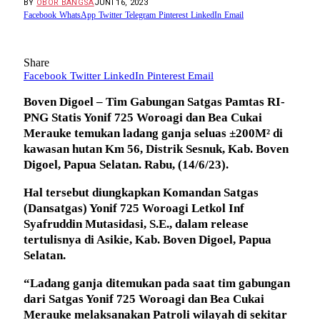
BY
OBOR BANGSA
JUNI 16, 2023
Facebook
WhatsApp
Twitter
Telegram
Pinterest
LinkedIn
Email
Share
Facebook
Twitter
LinkedIn
Pinterest
Email
Boven Digoel – Tim Gabungan Satgas Pamtas RI-
PNG Statis Yonif 725 Woroagi dan Bea Cukai
Merauke temukan ladang ganja seluas ±200M² di
kawasan hutan Km 56, Distrik Sesnuk, Kab. Boven
Digoel, Papua Selatan. Rabu, (14/6/23).
Hal tersebut diungkapkan Komandan Satgas
(Dansatgas) Yonif 725 Woroagi Letkol Inf
Syafruddin Mutasidasi, S.E., dalam release
tertulisnya di Asikie, Kab. Boven Digoel, Papua
Selatan.
“Ladang ganja ditemukan pada saat tim gabungan
dari Satgas Yonif 725 Woroagi dan Bea Cukai
Merauke melaksanakan Patroli wilayah di sekitar