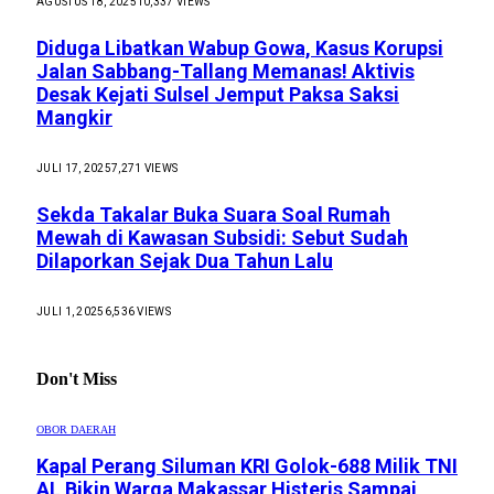
AGUSTUS 18, 2025
10,337
VIEWS
Diduga Libatkan Wabup Gowa, Kasus Korupsi
Jalan Sabbang-Tallang Memanas! Aktivis
Desak Kejati Sulsel Jemput Paksa Saksi
Mangkir
JULI 17, 2025
7,271
VIEWS
Sekda Takalar Buka Suara Soal Rumah
Mewah di Kawasan Subsidi: Sebut Sudah
Dilaporkan Sejak Dua Tahun Lalu
JULI 1, 2025
6,536
VIEWS
Don't Miss
OBOR DAERAH
Kapal Perang Siluman KRI Golok-688 Milik TNI
AL Bikin Warga Makassar Histeris Sampai