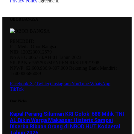
Privacy Policy
agreement.
OBOR BANGSA
PENERBIT:
PT. Media Obor Bangsa
NIB: 1202230012579
No AHU.006773.AH.01.Tahun 2023
SIUPP No: 555/SK/MENPEN.RI/SIUPP/1998
NPWP: 62.600.936.9-807.000 Rekening Bank Mandiri :
1740000686089
Facebook
X (Twitter)
Instagram
YouTube
WhatsApp
TikTok
Our Picks
Kapal Perang Siluman KRI Golok-688 Milik TNI
AL Bikin Warga Makassar Histeris Sampai
Diserbu Ribuan Orang di NBOD HUT Kodaeral
Tahun 2026