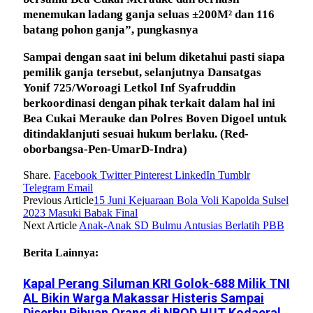
menemukan ladang ganja seluas ±200M² dan 116
batang pohon ganja”, pungkasnya
Sampai dengan saat ini belum diketahui pasti siapa
pemilik ganja tersebut, selanjutnya Dansatgas
Yonif 725/Woroagi Letkol Inf Syafruddin
berkoordinasi dengan pihak terkait dalam hal ini
Bea Cukai Merauke dan Polres Boven Digoel untuk
ditindaklanjuti sesuai hukum berlaku.
(Red-
oborbangsa-Pen-UmarD-Indra)
Share.
Facebook
Twitter
Pinterest
LinkedIn
Tumblr
Telegram
Email
Previous Article
15 Juni Kejuaraan Bola Voli Kapolda Sulsel
2023 Masuki Babak Final
Next Article
Anak-Anak SD Bulmu Antusias Berlatih PBB
Berita Lainnya:
Kapal Perang Siluman KRI Golok-688 Milik TNI
AL Bikin Warga Makassar Histeris Sampai
Diserbu Ribuan Orang di NBOD HUT Kodaeral