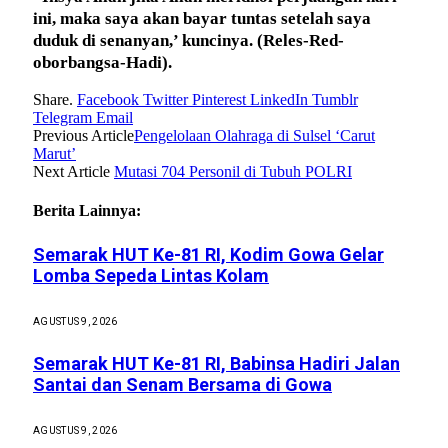
ini, maka saya akan bayar tuntas setelah saya
duduk di senanyan,’ kuncinya.
(Reles-Red-
oborbangsa-Hadi).
Share.
Facebook
Twitter
Pinterest
LinkedIn
Tumblr
Telegram
Email
Previous Article
Pengelolaan Olahraga di Sulsel ‘Carut
Marut’
Next Article
Mutasi 704 Personil di Tubuh POLRI
Berita Lainnya:
Semarak HUT Ke-81 RI, Kodim Gowa Gelar
Lomba Sepeda Lintas Kolam
AGUSTUS 9, 2026
Semarak HUT Ke-81 RI, Babinsa Hadiri Jalan
Santai dan Senam Bersama di Gowa
AGUSTUS 9, 2026