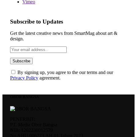
Vimeo
Subscribe to Updates
Get the latest creative news from SmartMag about art &
design.
By signing up, you agree to the our terms and our
Privacy Policy
agreement.
OBOR BANGSA
PENERBIT:
PT. Media Obor Bangsa
NIB: 1202230012579
No AHU.006773.AH.01.Tahun 2023