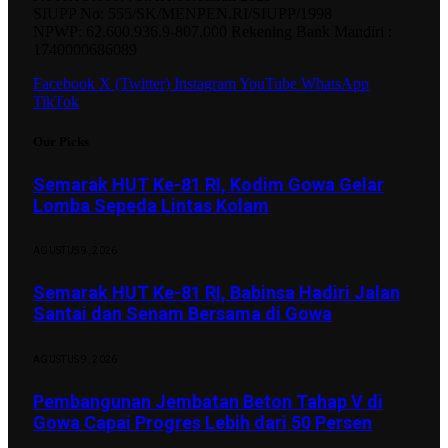
SIUPP No: 555/SK/MENPEN.RI/SIUPP/1998
NPWP: 62.600.936.9-807.000 Rekening Bank Mandiri :
1740000686089
Facebook
X (Twitter)
Instagram
YouTube
WhatsApp
TikTok
Our Picks
Semarak HUT Ke-81 RI, Kodim Gowa Gelar
Lomba Sepeda Lintas Kolam
AGUSTUS 9, 2026
Semarak HUT Ke-81 RI, Babinsa Hadiri Jalan
Santai dan Senam Bersama di Gowa
AGUSTUS 9, 2026
Pembangunan Jembatan Beton Tahap V di
Gowa Capai Progres Lebih dari 50 Persen