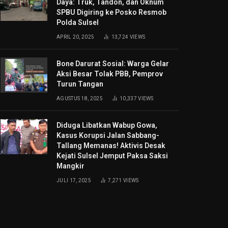
Daya: Truk, Tandon, dan Oknum
SPBU Digiring ke Posko Resmob
Polda Sulsel
APRIL 20, 2025
13,724
VIEWS
Bone Darurat Sosial: Warga Gelar
Aksi Besar Tolak PBB, Pemprov
Turun Tangan
AGUSTUS 18, 2025
10,337
VIEWS
Diduga Libatkan Wabup Gowa,
Kasus Korupsi Jalan Sabbang-
Tallang Memanas! Aktivis Desak
Kejati Sulsel Jemput Paksa Saksi
Mangkir
JULI 17, 2025
7,271
VIEWS