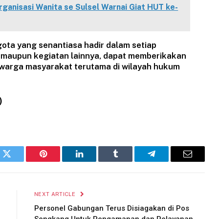
ganisasi Wanita se Sulsel Warnai Giat HUT ke-
ta yang senantiasa hadir dalam setiap
r maupun kegiatan lainnya, dapat memberikakan
warga masyarakat terutama di wilayah hukum
)
k
Twitter
Pinterest
LinkedIn
Tumblr
Telegram
Email
NEXT ARTICLE
Personel Gabungan Terus Disiagakan di Pos
Sengkang Untuk Pengamanan dan Pelayanan