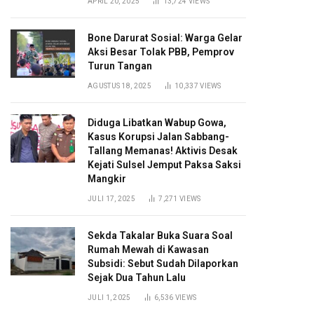
APRIL 20, 2025
13,724
VIEWS
Bone Darurat Sosial: Warga Gelar
Aksi Besar Tolak PBB, Pemprov
Turun Tangan
AGUSTUS 18, 2025
10,337
VIEWS
Diduga Libatkan Wabup Gowa,
Kasus Korupsi Jalan Sabbang-
Tallang Memanas! Aktivis Desak
Kejati Sulsel Jemput Paksa Saksi
Mangkir
JULI 17, 2025
7,271
VIEWS
Sekda Takalar Buka Suara Soal
Rumah Mewah di Kawasan
Subsidi: Sebut Sudah Dilaporkan
Sejak Dua Tahun Lalu
JULI 1, 2025
6,536
VIEWS