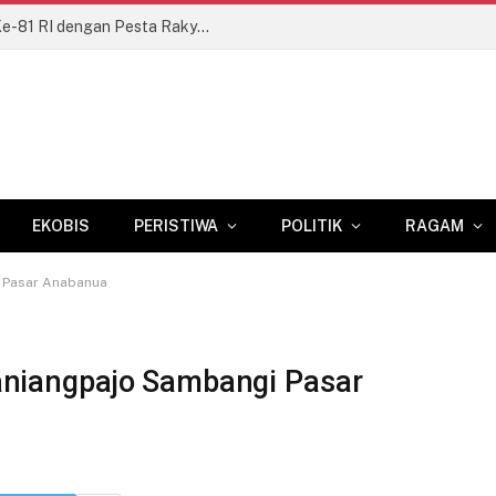
Kodim 1409/Gowa Semarakkan HUT Ke-81 RI dengan Pesta Rakyat dan Lomba Tradisional
EKOBIS
PERISTIWA
POLITIK
RAGAM
 Pasar Anabanua
niangpajo Sambangi Pasar