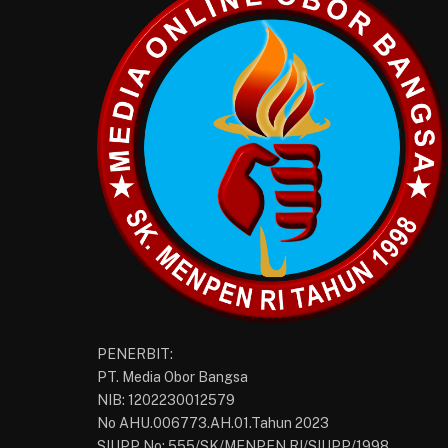
PENERBIT:
PT. Media Obor Bangsa
NIB: 1202230012579
No AHU.006773.AH.01.Tahun 2023
SIUPP No: 555/SK/MENPEN.RI/SIUPP/1998