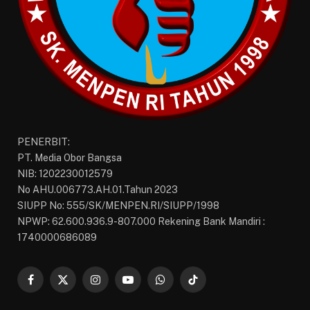
PENERBIT:
PT. Media Obor Bangsa
NIB: 1202230012579
No AHU.006773.AH.01.Tahun 2023
SIUPP No: 555/SK/MENPEN.RI/SIUPP/1998
NPWP: 62.600.936.9-807.000 Rekening Bank Mandiri :
1740000686089
Facebook
X
Instagram
YouTube
WhatsApp
TikTok
(Twitter)