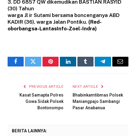
3. DD 6857 QW dikemudikan BASTIAN RASYID
(30) Tahun
warga Jl ir Sutami bersama boncenganya ABD
KADIR (36), warga Jalan Pontiku.
(Red-
oborbangsa-LantasInfo-Zoel-Indra)
Facebook
Twitter
Pinterest
LinkedIn
Tumblr
Telegram
Email
PREVIOUS ARTICLE
NEXT ARTICLE
Kasat Samapta Polres
Bhabinkamtibmas Polsek
Gowa Sidak Polsek
Maniangpajo Sambangi
Bontonompo
Pasar Anabanua
BERITA LAINNYA: