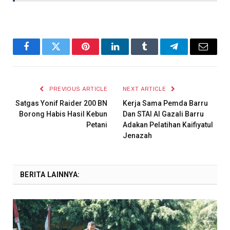
Facebook
Twitter
Pinterest
LinkedIn
Tumblr
Telegram
Email
PREVIOUS ARTICLE
NEXT ARTICLE
Satgas Yonif Raider 200 BN
Kerja Sama Pemda Barru
Borong Habis Hasil Kebun
Dan STAI Al Gazali Barru
Petani
Adakan Pelatihan Kaifiyatul
Jenazah
BERITA LAINNYA: