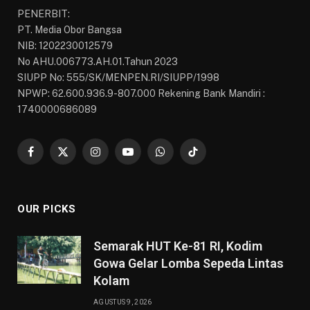
PENERBIT:
PT. Media Obor Bangsa
NIB: 1202230012579
No AHU.006773.AH.01.Tahun 2023
SIUPP No: 555/SK/MENPEN.RI/SIUPP/1998
NPWP: 62.600.936.9-807.000 Rekening Bank Mandiri :
1740000686089
Facebook
X
Instagram
YouTube
WhatsApp
TikTok
(Twitter)
OUR PICKS
Semarak HUT Ke-81 RI, Kodim
Gowa Gelar Lomba Sepeda Lintas
Kolam
AGUSTUS 9, 2026