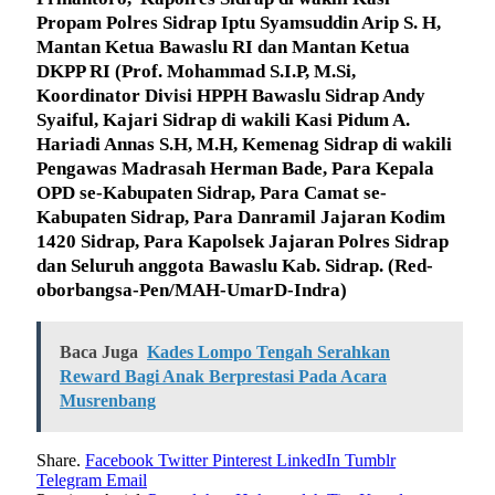
Propam Polres Sidrap Iptu Syamsuddin Arip S. H,
Mantan Ketua Bawaslu RI dan Mantan Ketua
DKPP RI (Prof. Mohammad S.I.P, M.Si,
Koordinator Divisi HPPH Bawaslu Sidrap Andy
Syaiful, Kajari Sidrap di wakili Kasi Pidum A.
Hariadi Annas S.H, M.H, Kemenag Sidrap di wakili
Pengawas Madrasah Herman Bade, Para Kepala
OPD se-Kabupaten Sidrap, Para Camat se-
Kabupaten Sidrap, Para Danramil Jajaran Kodim
1420 Sidrap, Para Kapolsek Jajaran Polres Sidrap
dan Seluruh anggota Bawaslu Kab. Sidrap.
(Red-
oborbangsa-Pen/MAH-UmarD-Indra)
Baca Juga
Kades Lompo Tengah Serahkan
Reward Bagi Anak Berprestasi Pada Acara
Musrenbang
Share.
Facebook
Twitter
Pinterest
LinkedIn
Tumblr
Telegram
Email