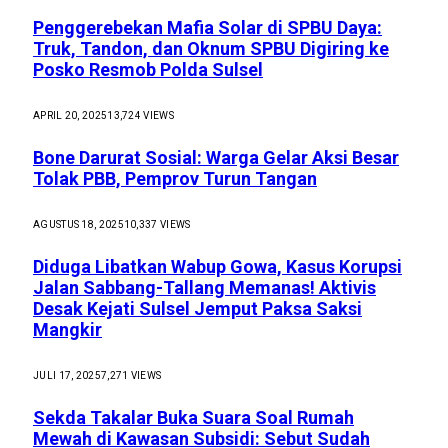
Penggerebekan Mafia Solar di SPBU Daya:
Truk, Tandon, dan Oknum SPBU Digiring ke
Posko Resmob Polda Sulsel
APRIL 20, 2025
13,724
VIEWS
Bone Darurat Sosial: Warga Gelar Aksi Besar
Tolak PBB, Pemprov Turun Tangan
AGUSTUS 18, 2025
10,337
VIEWS
Diduga Libatkan Wabup Gowa, Kasus Korupsi
Jalan Sabbang-Tallang Memanas! Aktivis
Desak Kejati Sulsel Jemput Paksa Saksi
Mangkir
JULI 17, 2025
7,271
VIEWS
Sekda Takalar Buka Suara Soal Rumah
Mewah di Kawasan Subsidi: Sebut Sudah