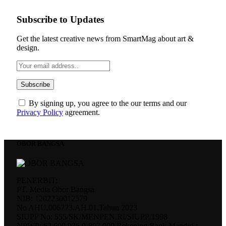
Subscribe to Updates
Get the latest creative news from SmartMag about art &
design.
By signing up, you agree to the our terms and our
Privacy Policy
agreement.
OBOR BANGSA
PENERBIT:
PT. Media Obor Bangsa
NIB: 1202230012579
No AHU.006773.AH.01.Tahun 2023
SIUPP No: 555/SK/MENPEN.RI/SIUPP/1998
NPWP: 62.600.936.9-807.000 Rekening Bank Mandiri :