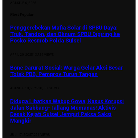
AGUSTUS 6, 2026
Most Popular
Penggerebekan Mafia Solar di SPBU Daya:
Truk, Tandon, dan Oknum SPBU Digiring ke
Posko Resmob Polda Sulsel
APRIL 20, 2025
13,724
VIEWS
Bone Darurat Sosial: Warga Gelar Aksi Besar
Tolak PBB, Pemprov Turun Tangan
AGUSTUS 18, 2025
10,337
VIEWS
Diduga Libatkan Wabup Gowa, Kasus Korupsi
Jalan Sabbang-Tallang Memanas! Aktivis
Desak Kejati Sulsel Jemput Paksa Saksi
Mangkir
JULI 17, 2025
7,271
VIEWS