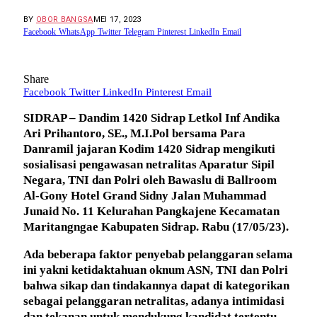
BY
OBOR BANGSA
MEI 17, 2023
Facebook
WhatsApp
Twitter
Telegram
Pinterest
LinkedIn
Email
Share
Facebook
Twitter
LinkedIn
Pinterest
Email
SIDRAP – Dandim 1420 Sidrap Letkol Inf Andika
Ari Prihantoro, SE., M.I.Pol bersama Para
Danramil jajaran Kodim 1420 Sidrap mengikuti
sosialisasi pengawasan netralitas Aparatur Sipil
Negara, TNI dan Polri oleh Bawaslu di Ballroom
Al-Gony Hotel Grand Sidny Jalan Muhammad
Junaid No. 11 Kelurahan Pangkajene Kecamatan
Maritangngae Kabupaten Sidrap. Rabu (17/05/23).
Ada beberapa faktor penyebab pelanggaran selama
ini yakni ketidaktahuan oknum ASN, TNI dan Polri
bahwa sikap dan tindakannya dapat di kategorikan
sebagai pelanggaran netralitas, adanya intimidasi
dan tekanan untuk mendukung kandidat tertentu