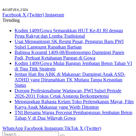
AGUSTUS 6, 2026
Facebook
X (Twitter)
Instagram
Trending
Kodim 1409/Gowa Semarakkan HUT Ke-81 RI dengan
Pesta Rakyat dan Lomba Tradisional
Usai Mengantongi SK Resmi Pusat, Pengurus Baru PWI
Sulsel Langsung Rapatkan Barisan
Babinsa Koramil 1409-08/Bontonompo Dampingi Panen
Padi, Perkuat Ketahanan Pangan di Gowa
Kodim 1409/Gowa Mulai Bangun Jembatan Beton Tahap VI
di Tiga Titik Strategis
Jeritan Hati Ibu ABK di Makassar: Dampingi Anak ASD-
ADHD yang Dirumahkan TK Mutiara Tanpa Kepastian
Status
Dorong Profesionalisme Wartawan, PWI Sulsel Periode
2026-2031 Fokus Cetak Anggota Berkompetensi
Mengungkap Rahasia Kelam Toko Perlengkapan Mayat, Film
Karya Anak Makassar yang Wajib Ditonton
TNI Bersama Warga Percepat Pembangunan Jembatan Beton
Tahap V di Dua Wilayah Gowa
WhatsApp
Facebook
Instagram
TikTok
X (Twitter)