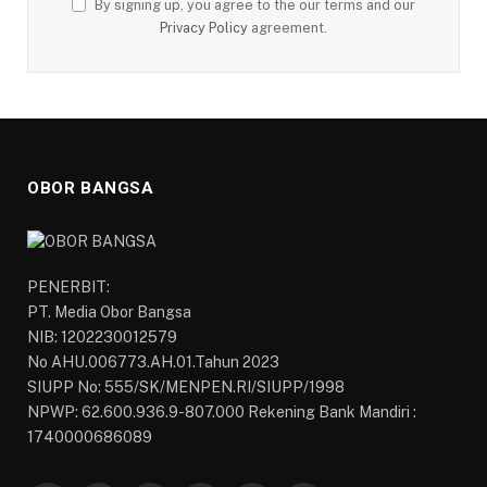
By signing up, you agree to the our terms and our
Privacy Policy
agreement.
OBOR BANGSA
PENERBIT:
PT. Media Obor Bangsa
NIB: 1202230012579
No AHU.006773.AH.01.Tahun 2023
SIUPP No: 555/SK/MENPEN.RI/SIUPP/1998
NPWP: 62.600.936.9-807.000 Rekening Bank Mandiri :
1740000686089