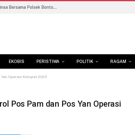
Latih Keteguhan Hati dan Disiplin, Babinsa Bersama Polsek Bontonompo Bina Calon Paskibraka
EKOBIS
PERISTIWA
POLITIK
RAGAM
s Yan Operasi Ketupat 2023
trol Pos Pam dan Pos Yan Operasi