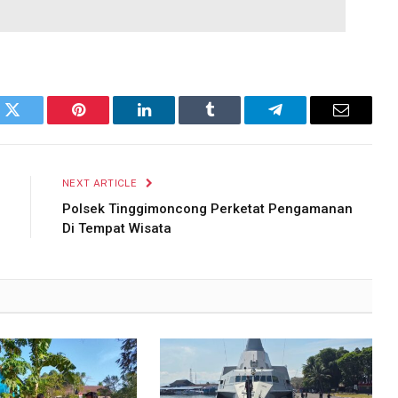
k
Twitter
Pinterest
LinkedIn
Tumblr
Telegram
Email
NEXT ARTICLE
Polsek Tinggimoncong Perketat Pengamanan
Di Tempat Wisata