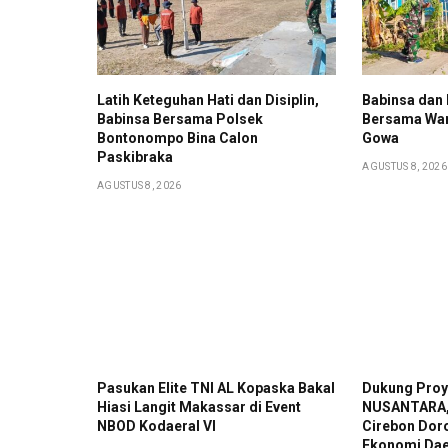
Latih Keteguhan Hati dan Disiplin,
Babinsa dan
Babinsa Bersama Polsek
Bersama Warg
Bontonompo Bina Calon
Gowa
Paskibraka
AGUSTUS 8, 2026
AGUSTUS 8, 2026
Pasukan Elite TNI AL Kopaska Bakal
Dukung Proy
Hiasi Langit Makassar di Event
NUSANTARA,
NBOD Kodaeral VI
Cirebon Dor
Ekonomi Da