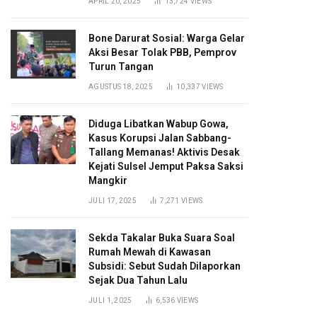
APRIL 20, 2025
13,724
VIEWS
Bone Darurat Sosial: Warga Gelar
Aksi Besar Tolak PBB, Pemprov
Turun Tangan
AGUSTUS 18, 2025
10,337
VIEWS
Diduga Libatkan Wabup Gowa,
Kasus Korupsi Jalan Sabbang-
Tallang Memanas! Aktivis Desak
Kejati Sulsel Jemput Paksa Saksi
Mangkir
JULI 17, 2025
7,271
VIEWS
Sekda Takalar Buka Suara Soal
Rumah Mewah di Kawasan
Subsidi: Sebut Sudah Dilaporkan
Sejak Dua Tahun Lalu
JULI 1, 2025
6,536
VIEWS