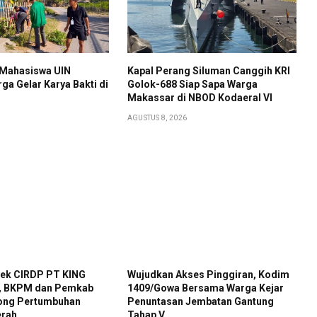
 Mahasiswa UIN
Kapal Perang Siluman Canggih KRI
a Gelar Karya Bakti di
Golok-688 Siap Sapa Warga
Makassar di NBOD Kodaeral VI
AGUSTUS 8, 2026
ek CIRDP PT KING
Wujudkan Akses Pinggiran, Kodim
 BKPM dan Pemkab
1409/Gowa Bersama Warga Kejar
ong Pertumbuhan
Penuntasan Jembatan Gantung
erah
Tahap V