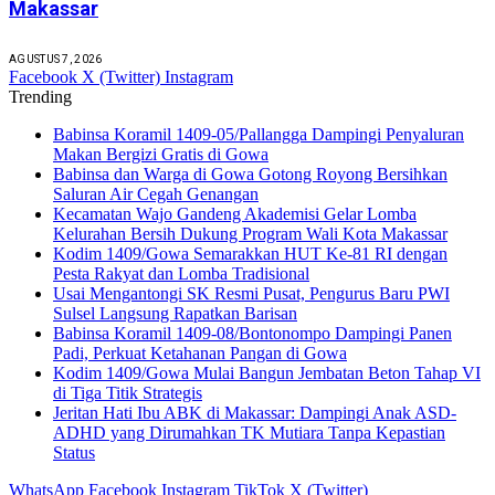
Makassar
AGUSTUS 7, 2026
Facebook
X (Twitter)
Instagram
Trending
Babinsa Koramil 1409-05/Pallangga Dampingi Penyaluran
Makan Bergizi Gratis di Gowa
Babinsa dan Warga di Gowa Gotong Royong Bersihkan
Saluran Air Cegah Genangan
Kecamatan Wajo Gandeng Akademisi Gelar Lomba
Kelurahan Bersih Dukung Program Wali Kota Makassar
Kodim 1409/Gowa Semarakkan HUT Ke-81 RI dengan
Pesta Rakyat dan Lomba Tradisional
Usai Mengantongi SK Resmi Pusat, Pengurus Baru PWI
Sulsel Langsung Rapatkan Barisan
Babinsa Koramil 1409-08/Bontonompo Dampingi Panen
Padi, Perkuat Ketahanan Pangan di Gowa
Kodim 1409/Gowa Mulai Bangun Jembatan Beton Tahap VI
di Tiga Titik Strategis
Jeritan Hati Ibu ABK di Makassar: Dampingi Anak ASD-
ADHD yang Dirumahkan TK Mutiara Tanpa Kepastian
Status
WhatsApp
Facebook
Instagram
TikTok
X (Twitter)