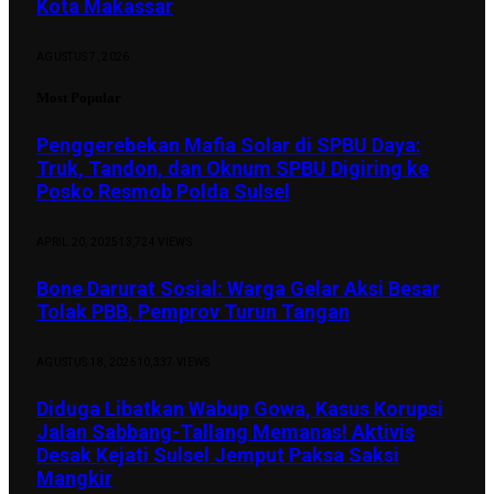
Kota Makassar
AGUSTUS 7, 2026
Most Popular
Penggerebekan Mafia Solar di SPBU Daya:
Truk, Tandon, dan Oknum SPBU Digiring ke
Posko Resmob Polda Sulsel
APRIL 20, 2025
13,724
VIEWS
Bone Darurat Sosial: Warga Gelar Aksi Besar
Tolak PBB, Pemprov Turun Tangan
AGUSTUS 18, 2025
10,337
VIEWS
Diduga Libatkan Wabup Gowa, Kasus Korupsi
Jalan Sabbang-Tallang Memanas! Aktivis
Desak Kejati Sulsel Jemput Paksa Saksi
Mangkir