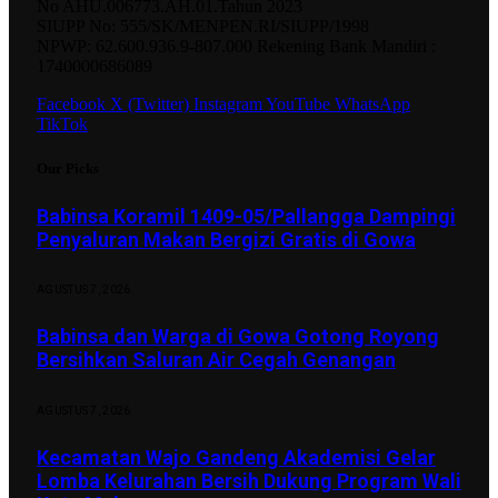
No AHU.006773.AH.01.Tahun 2023
SIUPP No: 555/SK/MENPEN.RI/SIUPP/1998
NPWP: 62.600.936.9-807.000 Rekening Bank Mandiri :
1740000686089
Facebook
X (Twitter)
Instagram
YouTube
WhatsApp
TikTok
Our Picks
Babinsa Koramil 1409-05/Pallangga Dampingi
Penyaluran Makan Bergizi Gratis di Gowa
AGUSTUS 7, 2026
Babinsa dan Warga di Gowa Gotong Royong
Bersihkan Saluran Air Cegah Genangan
AGUSTUS 7, 2026
Kecamatan Wajo Gandeng Akademisi Gelar
Lomba Kelurahan Bersih Dukung Program Wali