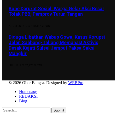
Bone Darurat Sosial: Warga Gelar Aksi Besar
Tolak PBB, Pemprov Turun Tangan
AGUSTUS 18, 2025
10,337
VIEWS
Diduga Libatkan Wabup Gowa, Kasus Korupsi
Jalan Sabbang-Tallang Memanas! Aktivis
Desak Kejati Sulsel Jemput Paksa Saksi
Mangkir
JULI 17, 2025
7,271
VIEWS
© 2026 Obor Bangsa. Designed by
WEBPro
.
Homepage
REDAKSI
Blog
Submit