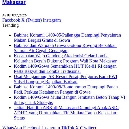
Makassar
AGUSTUS 7, 2026
Facebook
X (Twitter)
Instagram
Trending
Babinsa Koramil 1409-05/Pallangga Dampingi Penyaluran
Makan Bergizi Gratis di Gowa
Babinsa dan Warga di Gowa Gotong Royong Bersihkan
Saluran Air Cegah Genangan
Kecamatan Wajo Gandeng Akademisi Gelar Lomba
Kelurahan Bersih Dukung Program Wali Kota Makassar
Kodim 1409/Gowa Semarakkan HUT Ke-81 RI dengan
Pesta Rakyat dan Lomba Tradisional
Usai Mengantongi SK Resmi Pusat, Pengurus Baru PWI
Sulsel Langsung Rapatkan Barisan
Babinsa Koramil 1409-08/Bontonompo Dampingi Panen
Padi, Perkuat Ketahanan Pangan di Gowa
Kodim 1409/Gowa Mulai Bangun Jembatan Beton Tahap VI
di Tiga Titik Strategis
Jeritan Hati Ibu ABK di Makassar: Dampingi Anak ASD-
ADHD yang Dirumahkan TK Mutiara Tanpa Kepastian
Status
WhatsApp
Facebook
Instagram
TikTok
X (Twitter)