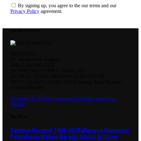
By signing up, you agree to the our terms and our
Privacy Policy
agreement.
OBOR BANGSA
PENERBIT:
PT. Media Obor Bangsa
NIB: 1202230012579
No AHU.006773.AH.01.Tahun 2023
SIUPP No: 555/SK/MENPEN.RI/SIUPP/1998
NPWP: 62.600.936.9-807.000 Rekening Bank Mandiri :
1740000686089
Facebook
X (Twitter)
Instagram
YouTube
WhatsApp
TikTok
Our Picks
Babinsa Koramil 1409-05/Pallangga Dampingi
Penyaluran Makan Bergizi Gratis di Gowa