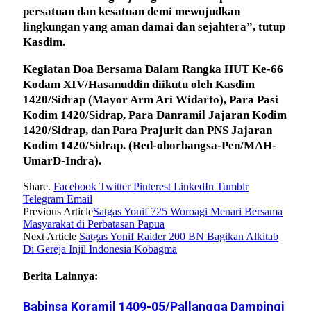
persatuan dan kesatuan demi mewujudkan
lingkungan yang aman damai dan sejahtera”, tutup
Kasdim.
Kegiatan Doa Bersama Dalam Rangka HUT Ke-66
Kodam XIV/Hasanuddin diikutu oleh Kasdim
1420/Sidrap (Mayor Arm Ari Widarto), Para Pasi
Kodim 1420/Sidrap, Para Danramil Jajaran Kodim
1420/Sidrap, dan Para Prajurit dan PNS Jajaran
Kodim 1420/Sidrap.
(Red-oborbangsa-Pen/MAH-
UmarD-Indra).
Share.
Facebook
Twitter
Pinterest
LinkedIn
Tumblr
Telegram
Email
Previous Article
Satgas Yonif 725 Woroagi Menari Bersama
Masyarakat di Perbatasan Papua
Next Article
Satgas Yonif Raider 200 BN Bagikan Alkitab
Di Gereja Injil Indonesia Kobagma
Berita Lainnya:
Babinsa Koramil 1409-05/Pallangga Dampingi