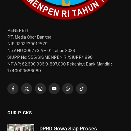
PENERBIT:
PT. Media Obor Bangsa
NIB: 1202230012579
No AHU.006773.AH.01.Tahun 2023
SIUPP No: 555/SK/MENPEN.RI/SIUPP/1998
NPWP: 62.600.936.9-807.000 Rekening Bank Mandiri :
1740000686089
Facebook
X
Instagram
YouTube
WhatsApp
TikTok
(Twitter)
OUR PICKS
DPRD Gowa Siap Proses