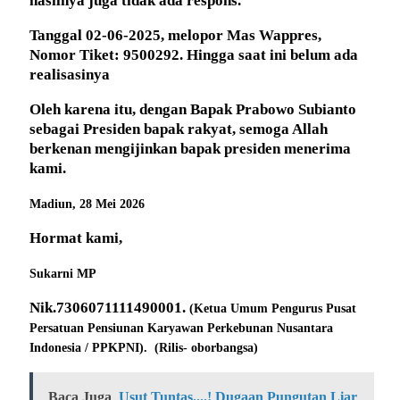
hasilnya juga tidak ada respons.
Tanggal 02-06-2025, melopor Mas Wappres,
Nomor Tiket: 9500292. Hingga saat ini belum ada
realisasinya
Oleh karena itu, dengan Bapak Prabowo Subianto
sebagai Presiden bapak rakyat, semoga Allah
berkenan mengijinkan bapak presiden menerima
kami.
Madiun, 28 Mei 2026
Hormat kami,
Sukarni MP
Nik.7306071111490001.
(Ketua Umum Pengurus Pusat
Persatuan Pensiunan Karyawan Perkebunan Nusantara
Indonesia / PPKPNI).
(Rilis- oborbangsa)
Baca Juga
Usut Tuntas....! Dugaan Pungutan Liar