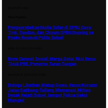
AGUSTUS 9, 2026
Most Popular
Penggerebekan Mafia Solar di SPBU Daya:
Truk, Tandon, dan Oknum SPBU Digiring ke
Posko Resmob Polda Sulsel
APRIL 20, 2025
13,724
VIEWS
Bone Darurat Sosial: Warga Gelar Aksi Besar
Tolak PBB, Pemprov Turun Tangan
AGUSTUS 18, 2025
10,337
VIEWS
Diduga Libatkan Wabup Gowa, Kasus Korupsi
Jalan Sabbang-Tallang Memanas! Aktivis
Desak Kejati Sulsel Jemput Paksa Saksi
Mangkir