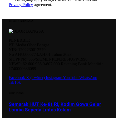
Privacy Policy
agreement.
OBOR BANGSA
PENERBIT:
PT. Media Obor Bangsa
NIB: 1202230012579
No AHU.006773.AH.01.Tahun 2023
SIUPP No: 555/SK/MENPEN.RI/SIUPP/1998
NPWP: 62.600.936.9-807.000 Rekening Bank Mandiri :
1740000686089
Facebook
X (Twitter)
Instagram
YouTube
WhatsApp
TikTok
Our Picks
Semarak HUT Ke-81 RI, Kodim Gowa Gelar
Lomba Sepeda Lintas Kolam