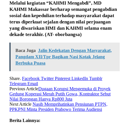
Melalui kegiatan “KAHMI Mengabdi”, MD
KAHMI Makassar berharap semangat pengabdian
sosial dan kepedulian terhadap masyarakat dapat
terus diperkuat sejalan dengan nilai perjuangan
yang diwariskan HMI dan KAHMI selama enam
dekade terakhir.
(AT- oborbangsa)
Baca Juga
Jalin Kedekatan Dengan Masyarakat,
Pangdam XII/Tpr Bagikan Nasi Kotak Jelang
Berbuka Puasa
Share.
Facebook
Twitter
Pinterest
LinkedIn
Tumblr
Telegram
Email
Previous Article
Dugaan Korupsi Mengemuka di Proyek
Gedung Koperasi Merah Putih Gowa, Kontraktor Sebut
Nilai Borongan Hanya Rp800 Juta
Next Article
Nasib Memprihatinkan Pensiunan PTPN,
PPKPNI Minta Presiden Prabowo Terima Audiensi
Berita Lainnya: