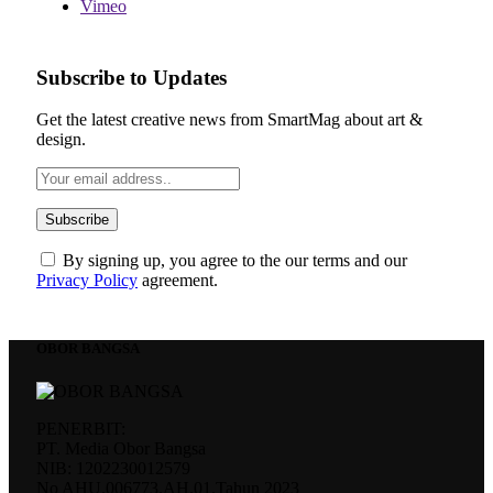
Vimeo
Subscribe to Updates
Get the latest creative news from SmartMag about art &
design.
By signing up, you agree to the our terms and our
Privacy Policy
agreement.
OBOR BANGSA
PENERBIT:
PT. Media Obor Bangsa
NIB: 1202230012579
No AHU.006773.AH.01.Tahun 2023