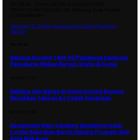
SIUPP No: 555/SK/MENPEN.RI/SIUPP/1998
NPWP: 62.600.936.9-807.000 Rekening Bank Mandiri :
1740000686089
Facebook
X (Twitter)
Instagram
YouTube
WhatsApp
TikTok
Our Picks
Babinsa Koramil 1409-05/Pallangga Dampingi
Penyaluran Makan Bergizi Gratis di Gowa
AGUSTUS 7, 2026
Babinsa dan Warga di Gowa Gotong Royong
Bersihkan Saluran Air Cegah Genangan
AGUSTUS 7, 2026
Kecamatan Wajo Gandeng Akademisi Gelar
Lomba Kelurahan Bersih Dukung Program Wali
Kota Makassar