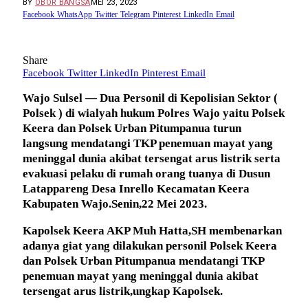
BY
OBOR BANGSA
MEI 23, 2023
Facebook
WhatsApp
Twitter
Telegram
Pinterest
LinkedIn
Email
Share
Facebook
Twitter
LinkedIn
Pinterest
Email
Wajo Sulsel — Dua Personil di Kepolisian Sektor (
Polsek ) di wialyah hukum Polres Wajo yaitu Polsek
Keera dan Polsek Urban Pitumpanua turun
langsung mendatangi TKP penemuan mayat yang
meninggal dunia akibat tersengat arus listrik serta
evakuasi pelaku di rumah orang tuanya di Dusun
Latappareng Desa Inrello Kecamatan Keera
Kabupaten Wajo.Senin,22 Mei 2023.
Kapolsek Keera AKP Muh Hatta,SH membenarkan
adanya giat yang dilakukan personil Polsek Keera
dan Polsek Urban Pitumpanua mendatangi TKP
penemuan mayat yang meninggal dunia akibat
tersengat arus listrik,ungkap Kapolsek.