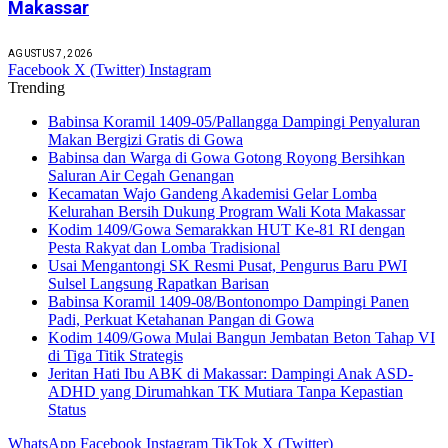
Makassar
AGUSTUS 7, 2026
Facebook
X (Twitter)
Instagram
Trending
Babinsa Koramil 1409-05/Pallangga Dampingi Penyaluran
Makan Bergizi Gratis di Gowa
Babinsa dan Warga di Gowa Gotong Royong Bersihkan
Saluran Air Cegah Genangan
Kecamatan Wajo Gandeng Akademisi Gelar Lomba
Kelurahan Bersih Dukung Program Wali Kota Makassar
Kodim 1409/Gowa Semarakkan HUT Ke-81 RI dengan
Pesta Rakyat dan Lomba Tradisional
Usai Mengantongi SK Resmi Pusat, Pengurus Baru PWI
Sulsel Langsung Rapatkan Barisan
Babinsa Koramil 1409-08/Bontonompo Dampingi Panen
Padi, Perkuat Ketahanan Pangan di Gowa
Kodim 1409/Gowa Mulai Bangun Jembatan Beton Tahap VI
di Tiga Titik Strategis
Jeritan Hati Ibu ABK di Makassar: Dampingi Anak ASD-
ADHD yang Dirumahkan TK Mutiara Tanpa Kepastian
Status
WhatsApp
Facebook
Instagram
TikTok
X (Twitter)