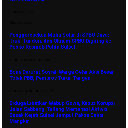
AGUSTUS 7, 2026
Most Popular
Penggerebekan Mafia Solar di SPBU Daya:
Truk, Tandon, dan Oknum SPBU Digiring ke
Posko Resmob Polda Sulsel
APRIL 20, 2025
13,724
VIEWS
Bone Darurat Sosial: Warga Gelar Aksi Besar
Tolak PBB, Pemprov Turun Tangan
AGUSTUS 18, 2025
10,337
VIEWS
Diduga Libatkan Wabup Gowa, Kasus Korupsi
Jalan Sabbang-Tallang Memanas! Aktivis
Desak Kejati Sulsel Jemput Paksa Saksi
Mangkir