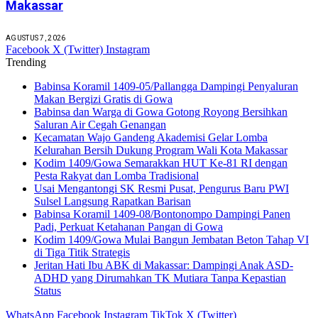
Makassar
AGUSTUS 7, 2026
Facebook
X (Twitter)
Instagram
Trending
Babinsa Koramil 1409-05/Pallangga Dampingi Penyaluran
Makan Bergizi Gratis di Gowa
Babinsa dan Warga di Gowa Gotong Royong Bersihkan
Saluran Air Cegah Genangan
Kecamatan Wajo Gandeng Akademisi Gelar Lomba
Kelurahan Bersih Dukung Program Wali Kota Makassar
Kodim 1409/Gowa Semarakkan HUT Ke-81 RI dengan
Pesta Rakyat dan Lomba Tradisional
Usai Mengantongi SK Resmi Pusat, Pengurus Baru PWI
Sulsel Langsung Rapatkan Barisan
Babinsa Koramil 1409-08/Bontonompo Dampingi Panen
Padi, Perkuat Ketahanan Pangan di Gowa
Kodim 1409/Gowa Mulai Bangun Jembatan Beton Tahap VI
di Tiga Titik Strategis
Jeritan Hati Ibu ABK di Makassar: Dampingi Anak ASD-
ADHD yang Dirumahkan TK Mutiara Tanpa Kepastian
Status
WhatsApp
Facebook
Instagram
TikTok
X (Twitter)