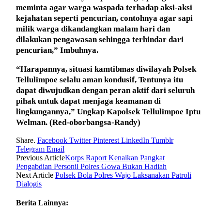
meminta agar warga waspada terhadap aksi-aksi
kejahatan seperti pencurian, contohnya agar sapi
milik warga dikandangkan malam hari dan
dilakukan pengawasan sehingga terhindar dari
pencurian,” Imbuhnya.
“Harapannya, situasi kamtibmas diwilayah Polsek
Tellulimpoe selalu aman kondusif, Tentunya itu
dapat diwujudkan dengan peran aktif dari seluruh
pihak untuk dapat menjaga keamanan di
lingkungannya,” Ungkap Kapolsek Tellulimpoe Iptu
Welman.
(Red-oborbangsa-Randy)
Share.
Facebook
Twitter
Pinterest
LinkedIn
Tumblr
Telegram
Email
Previous Article
Korps Raport Kenaikan Pangkat
Pengabdian Personil Polres Gowa Bukan Hadiah
Next Article
Polsek Bola Polres Wajo Laksanakan Patroli
Dialogis
Berita Lainnya: