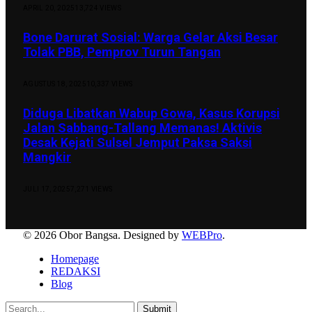
APRIL 20, 2025
13,724
VIEWS
Bone Darurat Sosial: Warga Gelar Aksi Besar
Tolak PBB, Pemprov Turun Tangan
AGUSTUS 18, 2025
10,337
VIEWS
Diduga Libatkan Wabup Gowa, Kasus Korupsi
Jalan Sabbang-Tallang Memanas! Aktivis
Desak Kejati Sulsel Jemput Paksa Saksi
Mangkir
JULI 17, 2025
7,271
VIEWS
© 2026 Obor Bangsa. Designed by
WEBPro
.
Homepage
REDAKSI
Blog
Submit