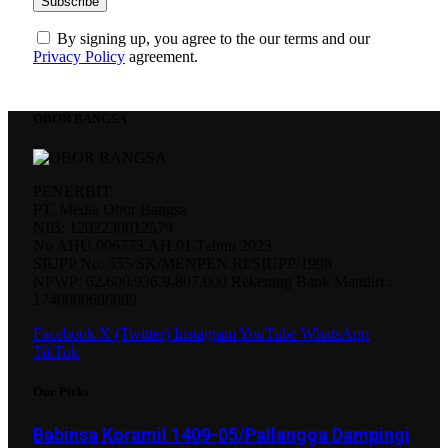
By signing up, you agree to the our terms and our
Privacy Policy
agreement.
OBOR BANGSA
PENERBIT:
PT. Media Obor Bangsa
NIB: 1202230012579
No AHU.006773.AH.01.Tahun 2023
SIUPP No: 555/SK/MENPEN.RI/SIUPP/1998
NPWP: 62.600.936.9-807.000 Rekening Bank Mandiri :
1740000686089
Facebook
X (Twitter)
Instagram
YouTube
WhatsApp
TikTok
Our Picks
Babinsa Koramil 1409-05/Pallangga Dampingi