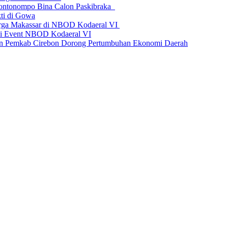
 Bontonompo Bina Calon Paskibraka
ti di Gowa
arga Makassar di NBOD Kodaeral VI
 di Event NBOD Kodaeral VI
emkab Cirebon Dorong Pertumbuhan Ekonomi Daerah