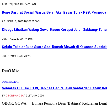
APRIL 20, 2025
13,724
VIEWS
Bone Darurat Sosial: Warga Gelar Aksi Besar Tolak PBB, Pemprov
AGUSTUS 18, 2025
10,337
VIEWS
Diduga Libatkan Wabup Gowa, Kasus Korupsi Jalan Sabbang-Talla
JULI 17, 2025
7,271
VIEWS
Sekda Takalar Buka Suara Soal Rumah Mewah di Kawasan Subsidi:
JULI 1, 2025
6,536
VIEWS
Don't Miss
OBOR DAERAH
Semarak HUT Ke-81 RI, Babinsa Hadiri Jalan Santai dan Senam B
BY
OBOR BANGSA
AGUSTUS 9, 2026
OBOR, GOWA — Bintara Pembina Desa (Babinsa) Kelurahan Lemb