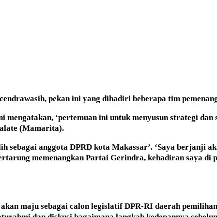
an cendrawasih, pekan ini yang dihadiri beberapa tim peme
ni mengatakan, ‘pertemuan ini untuk menyusun strategi dan
alate (Mamarita).
h sebagai anggota DPRD kota Makassar’. ‘Saya berjanji ak
 bertarung memenangkan Partai Gerindra, kehadiran saya di
akan maju sebagai calon legislatif DPR-RI daerah pemilihan
aturahmi dan diskusi bagaimana langkah kedepannya sebelum