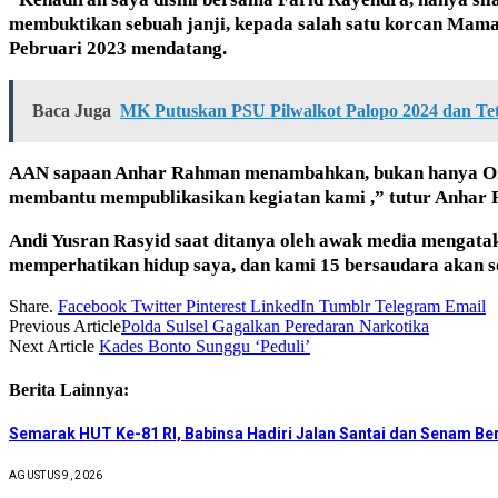
membuktikan sebuah janji, kepada salah satu korcan Mam
Pebruari 2023 mendatang.
Baca Juga
MK Putuskan PSU Pilwalkot Palopo 2024 dan Tet
AAN sapaan Anhar Rahman menambahkan, bukan hanya Om Yus
membantu mempublikasikan kegiatan kami ,” tutur Anhar
Andi Yusran Rasyid saat ditanya oleh awak media mengatak
memperhatikan hidup saya, dan kami 15 bersaudara akan
Share.
Facebook
Twitter
Pinterest
LinkedIn
Tumblr
Telegram
Email
Previous Article
Polda Sulsel Gagalkan Peredaran Narkotika
Next Article
Kades Bonto Sunggu ‘Peduli’
Berita Lainnya:
Semarak HUT Ke-81 RI, Babinsa Hadiri Jalan Santai dan Senam B
AGUSTUS 9, 2026