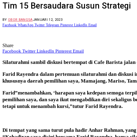
Tim 15 Bersaudara Susun Strategi
BY
OBOR BANGSA
JANUARI 12, 2023
Facebook
WhatsApp
Twitter
Telegram
Pinterest
LinkedIn
Email
Share
Facebook
Twitter
LinkedIn
Pinterest
Email
Silaturahmi sambil diskusi bertempat di Cafe Barista jal
Farid Rayendra dalam pertemuan silaturahmi dan diskusi i
khususnya daerah pemilihan saya, Mamajang, Mariso, Tam
Farid”menambahkan, ‘harapan saya kedepan semoga terpili
pemilihan saya, dan saya ikut mengabdikan diri sekaligus
tetapi untuk menambah kursi,”tutur Farid Rayendra.
Di tempat yang sama turut pula hadir Anhar Rahman, yang 
“Kehadiran saya disini bersama Farid Rayendra, hanya sil