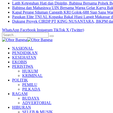
Latih Keteguhan Hati dan Disiplin, Babinsa Bersama Polsek
Babinsa dan Mahasiswa UIN Bersama Warga Gelar Karya Bak
Kapal Perang Siluman Canggih KRI Golok-688 Siap Sapa W
Pasukan Elite TNI AL Kopaska Bakal Hiasi Langit Makassar
Dukung Proyek CIRDP PT KING NUSANTARA, BKPM dan P
WhatsApp
Facebook
Instagram
TikTok
X (Twitter)
NASIONAL
PENDIDIKAN
KESEHATAN
EKOBIS
PERISTIWA
HUKUM
KRIMINAL
POLITIK
PEMILU
PILKADA
RAGAM
BUDAYA
ADVERTORIAL
HIBURAN
SELEB & MUSIK