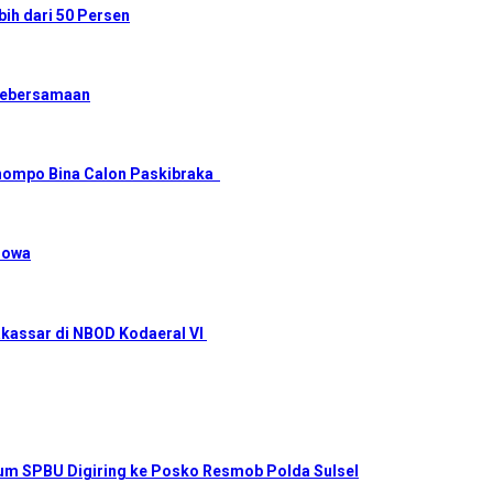
ih dari 50 Persen
Kebersamaan
tonompo Bina Calon Paskibraka
Gowa
akassar di NBOD Kodaeral VI
num SPBU Digiring ke Posko Resmob Polda Sulsel