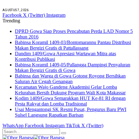
AGUSTUS 7, 2026
Facebook
X (Twitter)
Instagram
Trending
DPRD Gowa Siap Proses Pencabutan Perda LAD Nomor 5
Tahun 2016
Babinsa Koramil 1409-03/Bontomarannu Pantau Distribusi
Makan Bergizi Gratis di Pattallassang
Dandim 1409/Gowa Apresiasi Wartawan Mitra atas
Kontribusi Publikasi
Babinsa Koramil 1409-05/Pallangga Dampingi Penyaluran
Makan Bergizi Gratis di Gowa
Babinsa dan Warga di Gowa Gotong Royong Bersihkan
Saluran Air Cegah Genangan
Kecamatan Wajo Gandeng Akademisi Gelar Lomba
Kelurahan Bersih Dukung Program Wali Kota Makassar
Kodim 1409/Gowa Semarakkan HUT Ke-81 RI dengan
Pesta Rakyat dan Lomba Tradisional
Usai Mengantongi SK Resmi Pusat, Pengurus Baru PWI
Sulsel Langsung Rapatkan Barisan
WhatsApp
Facebook
Instagram
TikTok
X (Twitter)