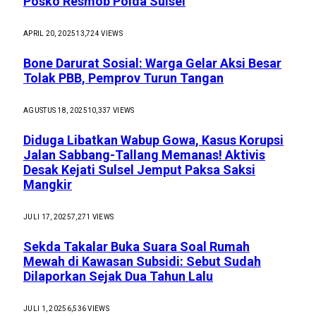
Posko Resmob Polda Sulsel
APRIL 20, 2025
13,724
VIEWS
Bone Darurat Sosial: Warga Gelar Aksi Besar
Tolak PBB, Pemprov Turun Tangan
AGUSTUS 18, 2025
10,337
VIEWS
Diduga Libatkan Wabup Gowa, Kasus Korupsi
Jalan Sabbang-Tallang Memanas! Aktivis
Desak Kejati Sulsel Jemput Paksa Saksi
Mangkir
JULI 17, 2025
7,271
VIEWS
Sekda Takalar Buka Suara Soal Rumah
Mewah di Kawasan Subsidi: Sebut Sudah
Dilaporkan Sejak Dua Tahun Lalu
JULI 1, 2025
6,536
VIEWS