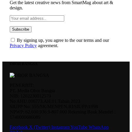
Get the latest creative news from SmartMag about art &
design.
By signing up, you agree to the our terms and our
Privacy Policy
agreement.
OBOR BANGSA
PENERBIT:
PT. Media Obor Bangsa
NIB: 1202230012579
No AHU.006773.AH.01.Tahun 2023
SIUPP No: 555/SK/MENPEN.RI/SIUPP/1998
NPWP: 62.600.936.9-807.000 Rekening Bank Mandiri :
1740000686089
Facebook
X (Twitter)
Instagram
YouTube
WhatsApp