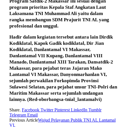
Program Satdik-2 Makassar ini sesuai dengan
program prioritas Kepala Staf Angkatan Laut
Laksamana TNI Muhammad Ali yaitu dalam
rangka membangun SDM Prajurit TNI AL yang
profesional dan unggul.
Hadir dalam kegiatan tersebut antara lain Dirdik
Kodiklatal, Kapok Gadik kodiklatal, Dir Jian
Kodiklatal, Danlantamal VI Makassar,
Danlantamal VII Kupang, Danlantamal VIII
Manado, Danlantamal XIII Tarakan, Dansatdik-2
Makassar, para pejabat teras Jajaran Mako
Lantamal VI Makassar, Danyonmarhanlan VI,
sejumlah perwakilan Forkopimda Provinsi
Sulawesi Selatan, para pejabat unsur TNI-Polri dan
Maritim Makassar serta sejumlah undangan
lainnya.
(Red-oborbangsa-tnial_lantamalvi)
Share.
Facebook
Twitter
Pinterest
LinkedIn
Tumblr
Telegram
Email
Previous Article
Wujud Pelayanan Publik TNI AL Lantamal
VI,