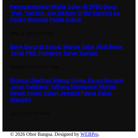
Penggerebekan Mafia Solar di SPBU Daya:
Truk, Tandon, dan Oknum SPBU Digiring ke
Posko Resmob Polda Sulsel
APRIL 20, 2025
13,724
VIEWS
Bone Darurat Sosial: Warga Gelar Aksi Besar
Tolak PBB, Pemprov Turun Tangan
AGUSTUS 18, 2025
10,337
VIEWS
Diduga Libatkan Wabup Gowa, Kasus Korupsi
Jalan Sabbang-Tallang Memanas! Aktivis
Desak Kejati Sulsel Jemput Paksa Saksi
Mangkir
JULI 17, 2025
7,271
VIEWS
© 2026 Obor Bangsa. Designed by
WEBPro
.