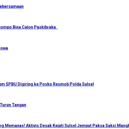
Kebersamaan
tonompo Bina Calon Paskibraka
Gowa
num SPBU Digiring ke Posko Resmob Polda Sulsel
 Turun Tangan
ng Memanas! Aktivis Desak Kejati Sulsel Jemput Paksa Saksi Mangk