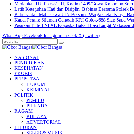
Meriahkan HUT ke-81 RI, Kodim 1409/Gowa Kobarkan Sema
Latih Keteguhan Hati dan Disiplin, Babinsa Bersama Polsek
Babinsa dan Mahasiswa UIN Bersama Warga Gelar Karya Bak
Kapal Perang Siluman Canggih KRI Golok-688 Siap Sapa W
Pasukan Elite TNI AL Kopaska Bakal Hiasi Langit Makassar
WhatsApp
Facebook
Instagram
TikTok
X (Twitter)
NASIONAL
PENDIDIKAN
KESEHATAN
EKOBIS
PERISTIWA
HUKUM
KRIMINAL
POLITIK
PEMILU
PILKADA
RAGAM
BUDAYA
ADVERTORIAL
HIBURAN
SELEB & MUSIK