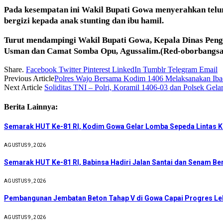
Pada kesempatan ini Wakil Bupati Gowa menyerahkan telu
bergizi kepada anak stunting dan ibu hamil.
Turut mendampingi Wakil Bupati Gowa, Kepala Dinas Peng
Usman dan Camat Somba Opu,
Agussalim.(Red-oborbang
Share.
Facebook
Twitter
Pinterest
LinkedIn
Tumblr
Telegram
Email
Previous Article
Polres Wajo Bersama Kodim 1406 Melaksanakan Iba
Next Article
Soliditas TNI – Polri, Koramil 1406-03 dan Polsek Gel
Berita Lainnya:
Semarak HUT Ke-81 RI, Kodim Gowa Gelar Lomba Sepeda Lintas 
AGUSTUS 9, 2026
Semarak HUT Ke-81 RI, Babinsa Hadiri Jalan Santai dan Senam B
AGUSTUS 9, 2026
Pembangunan Jembatan Beton Tahap V di Gowa Capai Progres Leb
AGUSTUS 9, 2026