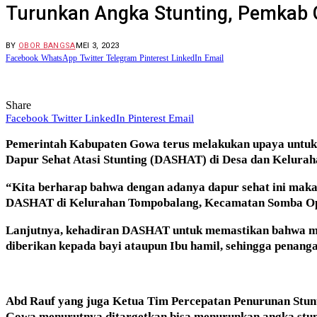
Turunkan Angka Stunting, Pemkab 
BY
OBOR BANGSA
MEI 3, 2023
Facebook
WhatsApp
Twitter
Telegram
Pinterest
LinkedIn
Email
Share
Facebook
Twitter
LinkedIn
Pinterest
Email
Pemerintah Kabupaten Gowa terus melakukan upaya untuk 
Dapur Sehat Atasi Stunting (DASHAT) di Desa dan Kelurah
“Kita berharap bahwa dengan adanya dapur sehat ini maka
DASHAT di Kelurahan Tompobalang, Kecamatan Somba Opu
Lanjutnya, kehadiran DASHAT untuk memastikan bahwa mak
diberikan kepada bayi ataupun Ibu hamil, sehingga penangan
Abd Rauf yang juga Ketua Tim Percepatan Penurunan Stun
Gowa menurutnya ditargetkan bisa menurunkan angka stunti