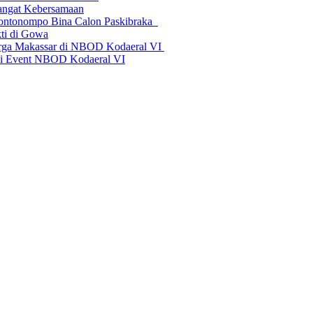
ngat Kebersamaan
 Bontonompo Bina Calon Paskibraka
ti di Gowa
arga Makassar di NBOD Kodaeral VI
 di Event NBOD Kodaeral VI