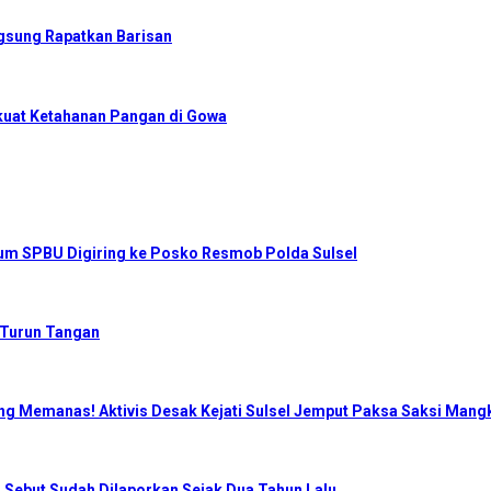
gsung Rapatkan Barisan
kuat Ketahanan Pangan di Gowa
num SPBU Digiring ke Posko Resmob Polda Sulsel
 Turun Tangan
ng Memanas! Aktivis Desak Kejati Sulsel Jemput Paksa Saksi Mangk
 Sebut Sudah Dilaporkan Sejak Dua Tahun Lalu