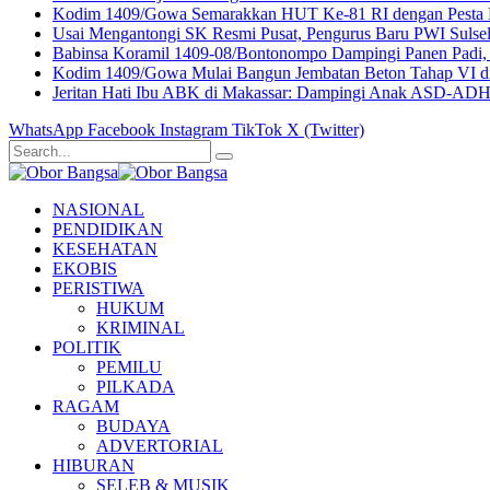
Kodim 1409/Gowa Semarakkan HUT Ke-81 RI dengan Pesta R
Usai Mengantongi SK Resmi Pusat, Pengurus Baru PWI Sulse
Babinsa Koramil 1409-08/Bontonompo Dampingi Panen Padi,
Kodim 1409/Gowa Mulai Bangun Jembatan Beton Tahap VI di T
Jeritan Hati Ibu ABK di Makassar: Dampingi Anak ASD-ADH
WhatsApp
Facebook
Instagram
TikTok
X (Twitter)
NASIONAL
PENDIDIKAN
KESEHATAN
EKOBIS
PERISTIWA
HUKUM
KRIMINAL
POLITIK
PEMILU
PILKADA
RAGAM
BUDAYA
ADVERTORIAL
HIBURAN
SELEB & MUSIK