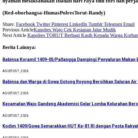
nyaman melaksanakan Ibadah hari raya idul fitri dan perj
(Red-oborbangsa-HumasPolresTorut-Randy)
Share.
Facebook
Twitter
Pinterest
LinkedIn
Tumblr
Telegram
Email
Previous Article
Kapolres Wajo Cek Kesiapan Jalur Mudik
Next Article
Kapolres TORUT Berbagi Kasih Kepada Warga Korba
Berita Lainnya:
Babinsa Koramil 1409-05/Pallangga Dampingi Penyaluran Makan B
AGUSTUS 7, 2026
Babinsa dan Warga di Gowa Gotong Royong Bersihkan Saluran Ai
AGUSTUS 7, 2026
Kecamatan Wajo Gandeng Akademisi Gelar Lomba Kelurahan Bers
AGUSTUS 7, 2026
Kodim 1409/Gowa Semarakkan HUT Ke-81 RI dengan Pesta Rakyat
AGUSTUS 6, 2026