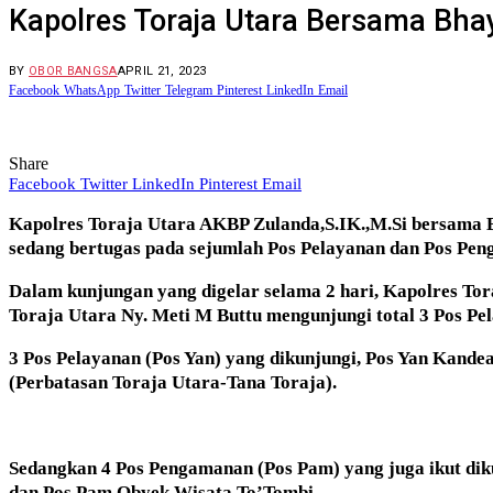
Kapolres Toraja Utara Bersama Bha
BY
OBOR BANGSA
APRIL 21, 2023
Facebook
WhatsApp
Twitter
Telegram
Pinterest
LinkedIn
Email
Share
Facebook
Twitter
LinkedIn
Pinterest
Email
Kapolres Toraja Utara AKBP Zulanda,S.IK.,M.Si bersama 
sedang bertugas pada sejumlah Pos Pelayanan dan Pos Pen
Dalam kunjungan yang digelar selama 2 hari, Kapolres To
Toraja Utara Ny. Meti M Buttu mengunjungi total 3 Pos P
3 Pos Pelayanan (Pos Yan) yang dikunjungi, Pos Yan Kand
(Perbatasan Toraja Utara-Tana Toraja).
Sedangkan 4 Pos Pengamanan (Pos Pam) yang juga ikut di
dan Pos Pam Obyek Wisata To’Tombi.