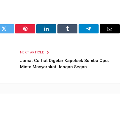
k
Twitter
Pinterest
LinkedIn
Tumblr
Telegram
Email
NEXT ARTICLE
Jumat Curhat Digelar Kapolsek Somba Opu,
Minta Masyarakat Jangan Segan