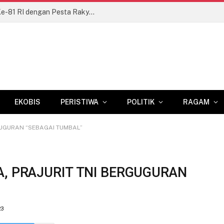
Kodim 1409/Gowa Semarakkan HUT Ke-81 RI dengan Pesta Rakyat dan Lomba Tradisional
EKOBIS
PERISTIWA
POLITIK
RAGAM
GUGURAN “SEBAGAI TUMBAL”
, PRAJURIT TNI BERGUGURAN
23