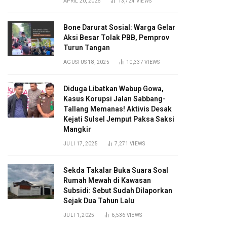
APRIL 20, 2025
13,724
VIEWS
Bone Darurat Sosial: Warga Gelar
Aksi Besar Tolak PBB, Pemprov
Turun Tangan
AGUSTUS 18, 2025
10,337
VIEWS
Diduga Libatkan Wabup Gowa,
Kasus Korupsi Jalan Sabbang-
Tallang Memanas! Aktivis Desak
Kejati Sulsel Jemput Paksa Saksi
Mangkir
JULI 17, 2025
7,271
VIEWS
Sekda Takalar Buka Suara Soal
Rumah Mewah di Kawasan
Subsidi: Sebut Sudah Dilaporkan
Sejak Dua Tahun Lalu
JULI 1, 2025
6,536
VIEWS