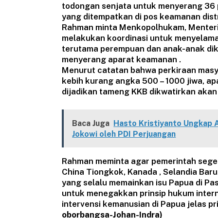
todongan senjata untuk menyerang 36 p
yang ditempatkan di pos keamanan distr
Rahman minta Menkopolhukam, Menteri
melakukan koordinasi untuk menyelamat
terutama perempuan dan anak-anak dike
menyerang aparat keamanan .
Menurut catatan bahwa perkiraan masy
kebih kurang angka 500 – 1000 jiwa, apa
dijadikan tameng KKB dikwatirkan akan
Baca Juga
Hasto Kristiyanto Ungkap 
Jokowi oleh PDI Perjuangan
Rahman meminta agar pemerintah seger
China Tiongkok, Kanada , Selandia Baru, 
yang selalu memainkan isu Papua di P
untuk menegakkan prinsip hukum interna
intervensi kemanusian di Papua jelas pr
oborbangsa-Johan-Indra)