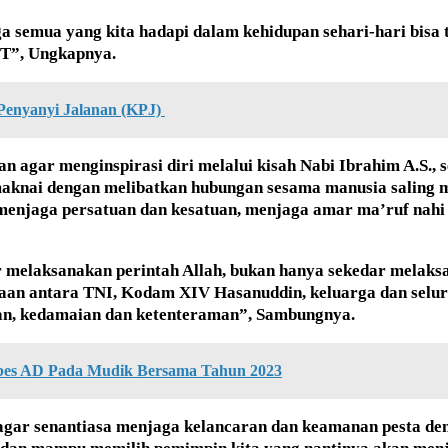
ga semua yang kita hadapi dalam kehidupan sehari-hari bisa 
WT”, Ungkapnya.
Penyanyi Jalanan (KPJ)
san agar menginspirasi diri melalui kisah Nabi Ibrahim A.S.
maknai dengan melibatkan hubungan sesama manusia saling m
menjaga persatuan dan kesatuan, menjaga amar ma’ruf nahi
melaksanakan perintah Allah, bukan hanya sekedar melaksa
maan antara TNI, Kodam XIV Hasanuddin, keluarga dan selur
an, kedamaian dan ketenteraman”, Sambungnya.
bes AD Pada Mudik Bersama Tahun 2023
ar senantiasa menjaga kelancaran dan keamanan pesta demo