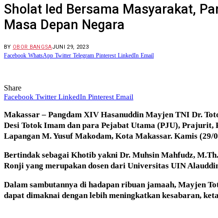
Sholat Ied Bersama Masyarakat, P
Masa Depan Negara
BY
OBOR BANGSA
JUNI 29, 2023
Facebook
WhatsApp
Twitter
Telegram
Pinterest
LinkedIn
Email
Share
Facebook
Twitter
LinkedIn
Pinterest
Email
Makassar – Pangdam XIV Hasanuddin Mayjen TNI Dr. Totok 
Desi Totok Imam dan para Pejabat Utama (PJU), Prajurit
Lapangan M. Yusuf Makodam, Kota Makassar. Kamis (29/0
Bertindak sebagai Khotib yakni Dr. Muhsin Mahfudz, M.Th.
Ronji yang merupakan dosen dari Universitas UIN Alauddi
Dalam sambutannya di hadapan ribuan jamaah, Mayjen Toto
dapat dimaknai dengan lebih meningkatkan kesabaran, keta