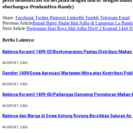
pesta demonstrasi itu berjalan dengan lancar dengan ama
oborbangsa-PendamHsn-Randy)
Share.
Facebook
Twitter
Pinterest
LinkedIn
Tumblr
Telegram
Email
Previous Article
Bupati Barru Shalat Idul Adha di Lapangan La Bandu
Next Article
Peringatan Hari Raya Idul Adha Divif 2 Kostrad 1444 
Berita Lainnya:
Babinsa Koramil 1409-03/Bontomarannu Pantau Distribusi Makan B
AGUSTUS 7, 2026
Dandim 1409/Gowa Apresiasi Wartawan Mitra atas Kontribusi Publ
AGUSTUS 7, 2026
Babinsa Koramil 1409-05/Pallangga Dampingi Penyaluran Makan B
AGUSTUS 7, 2026
Babinsa dan Warga di Gowa Gotong Royong Bersihkan Saluran Ai
AGUSTUS 7, 2026