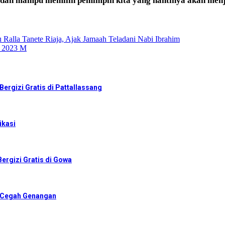
n dan mampu memilih pemimpin kita yang nantinya akan menj
 Ralla Tanete Riaja, Ajak Jamaah Teladani Nabi Ibrahim
H 2023 M
ergizi Gratis di Pattallassang
ikasi
ergizi Gratis di Gowa
r Cegah Genangan