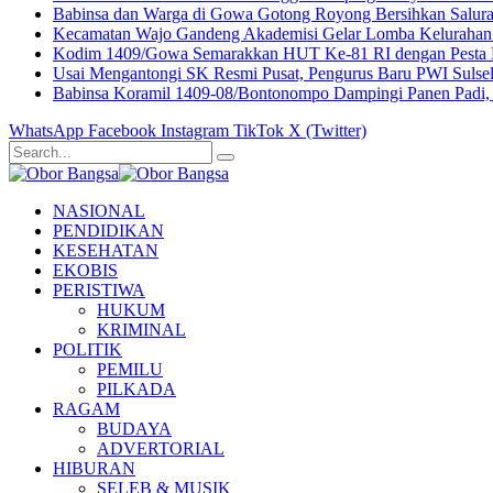
Babinsa dan Warga di Gowa Gotong Royong Bersihkan Salur
Kecamatan Wajo Gandeng Akademisi Gelar Lomba Kelurahan 
Kodim 1409/Gowa Semarakkan HUT Ke-81 RI dengan Pesta R
Usai Mengantongi SK Resmi Pusat, Pengurus Baru PWI Sulse
Babinsa Koramil 1409-08/Bontonompo Dampingi Panen Padi,
WhatsApp
Facebook
Instagram
TikTok
X (Twitter)
NASIONAL
PENDIDIKAN
KESEHATAN
EKOBIS
PERISTIWA
HUKUM
KRIMINAL
POLITIK
PEMILU
PILKADA
RAGAM
BUDAYA
ADVERTORIAL
HIBURAN
SELEB & MUSIK