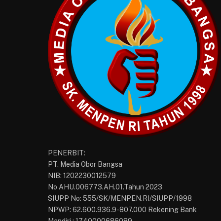
PENERBIT:
PT. Media Obor Bangsa
NIB: 1202230012579
No AHU.006773.AH.01.Tahun 2023
SIUPP No: 555/SK/MENPEN.RI/SIUPP/1998
NPWP: 62.600.936.9-807.000 Rekening Bank
Mandiri : 1740000686089