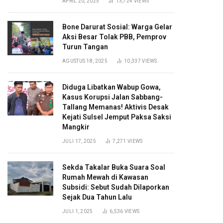
APRIL 20, 2025
13,724
VIEWS
Bone Darurat Sosial: Warga Gelar
Aksi Besar Tolak PBB, Pemprov
Turun Tangan
AGUSTUS 18, 2025
10,337
VIEWS
Diduga Libatkan Wabup Gowa,
Kasus Korupsi Jalan Sabbang-
Tallang Memanas! Aktivis Desak
Kejati Sulsel Jemput Paksa Saksi
Mangkir
JULI 17, 2025
7,271
VIEWS
Sekda Takalar Buka Suara Soal
Rumah Mewah di Kawasan
Subsidi: Sebut Sudah Dilaporkan
Sejak Dua Tahun Lalu
JULI 1, 2025
6,536
VIEWS