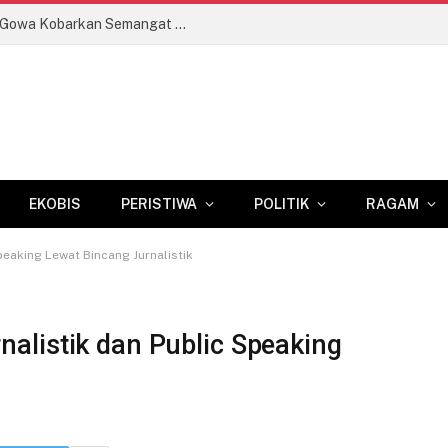
Meriahkan HUT ke-81 RI, Kodim 1409/Gowa Kobarkan Semangat Kebersamaan
EKOBIS
PERISTIWA
POLITIK
RAGAM
peaking Lewat Bincang Jurnalistik
nalistik dan Public Speaking