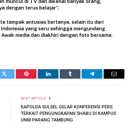
h muncul di TV dan dikenal banyak orang,
ya dengan terus belajar”,
a tampak antusias bertanya, selain itu dari
 Indonesia yang seru sehingga mengundang
 Awak media dan diakhiri dengan foto bersama.
k
Twitter
Pinterest
LinkedIn
Tumblr
Telegram
Email
NEXT ARTICLE
KAPOLDA SULSEL GELAR KONFERENSI PERS
TERKAIT PENGUNGKAPAN SHABU DI KAMPUS
UNM PARANG TAMBUNG