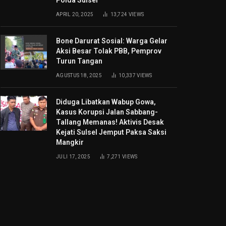
Polda Sulsel
APRIL 20, 2025
13,724
VIEWS
Bone Darurat Sosial: Warga Gelar
Aksi Besar Tolak PBB, Pemprov
Turun Tangan
AGUSTUS 18, 2025
10,337
VIEWS
Diduga Libatkan Wabup Gowa,
Kasus Korupsi Jalan Sabbang-
Tallang Memanas! Aktivis Desak
Kejati Sulsel Jemput Paksa Saksi
Mangkir
JULI 17, 2025
7,271
VIEWS