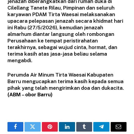
jenazah diberangkatkan dari rumah duka di
Cilellang Tanete Rilau, Pimpinan dan seluruh
karyawan PDAM Tirta Waesai melaksanakan
upacara pelepasan jenazah secara khidmat hari
ini Rabu (27/5/2026), kemudian jenazah
almarhum diantar langsung oleh rombongan
Perusahaan ke tempat peristirahatan
terakhirnya, sebagai wujud cinta, hormat, dan
terima kasih atas jasa-jasa beliau selama
mengabdi.
Perumda Air Minum Tirta Waesai Kabupaten
Barru mengucapkan terima kasih kepada semua
pihak yang telah mengirimkan doa dan dukacita.
(ABM
–
obor Barru)
Facebook
Twitter
Pinterest
LinkedIn
Tumblr
Telegram
Email