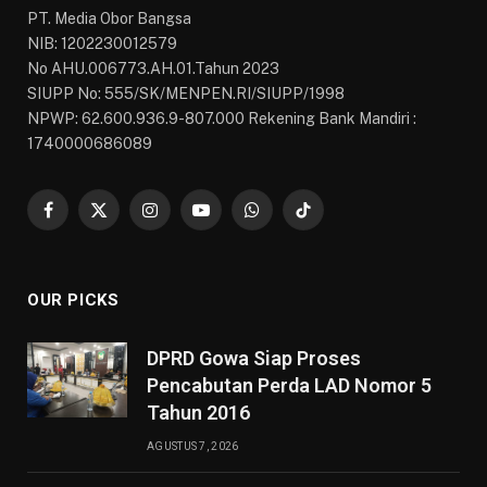
PT. Media Obor Bangsa
NIB: 1202230012579
No AHU.006773.AH.01.Tahun 2023
SIUPP No: 555/SK/MENPEN.RI/SIUPP/1998
NPWP: 62.600.936.9-807.000 Rekening Bank Mandiri :
1740000686089
Facebook
X
Instagram
YouTube
WhatsApp
TikTok
(Twitter)
OUR PICKS
DPRD Gowa Siap Proses
Pencabutan Perda LAD Nomor 5
Tahun 2016
AGUSTUS 7, 2026