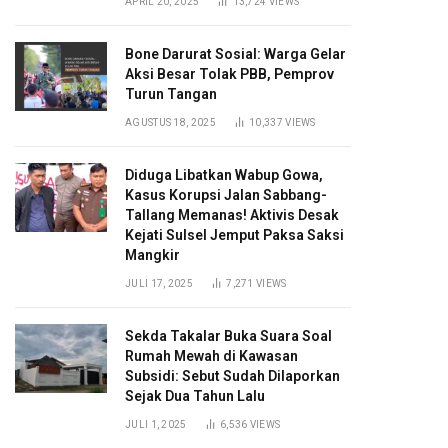
APRIL 20, 2025
13,724
VIEWS
Bone Darurat Sosial: Warga Gelar
Aksi Besar Tolak PBB, Pemprov
Turun Tangan
AGUSTUS 18, 2025
10,337
VIEWS
Diduga Libatkan Wabup Gowa,
Kasus Korupsi Jalan Sabbang-
Tallang Memanas! Aktivis Desak
Kejati Sulsel Jemput Paksa Saksi
Mangkir
JULI 17, 2025
7,271
VIEWS
Sekda Takalar Buka Suara Soal
Rumah Mewah di Kawasan
Subsidi: Sebut Sudah Dilaporkan
Sejak Dua Tahun Lalu
JULI 1, 2025
6,536
VIEWS