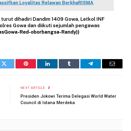
assifkan Loyalitas Relawan BerkhaRISMA
turut dihadiri Dandim 1409 Gowa, Letkol INF
olres Gowa dan diikuti sejumlah pengawas
sGowa-Red-oborbangsa-Randy))
k
Twitter
Pinterest
LinkedIn
Tumblr
Telegram
Email
NEXT ARTICLE
Presiden Jokowi Terima Delegasi World Water
Council di Istana Merdeka