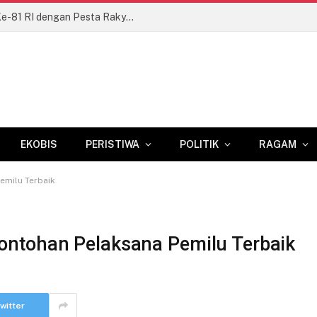
Kodim 1409/Gowa Semarakkan HUT Ke-81 RI dengan Pesta Rakyat dan Lomba Tradisional
EKOBIS
PERISTIWA
POLITIK
RAGAM
emilu Terbaik
ontohan Pelaksana Pemilu Terbaik
witter