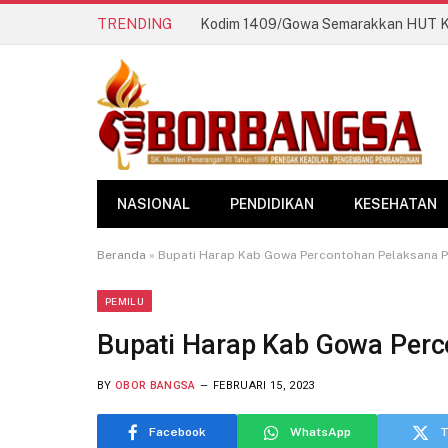
TRENDING
NASIONAL
PENDIDIKAN
KESEHATAN
Beranda
»
Bupati Harap Kab Gowa Percontohan Pelaksana P
PEMILU
Bupati Harap Kab Gowa Perc
BY
OBOR BANGSA
FEBRUARI 15, 2023
Facebook
WhatsApp
T