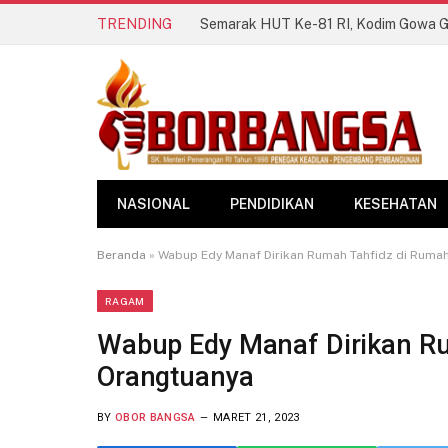
TRENDING
NASIONAL
PENDIDIKAN
KESEHATAN
Beranda
»
Wabup Edy Manaf Dirikan Rumah Tahfidz di Ruma
RAGAM
Wabup Edy Manaf Dirikan R
Orangtuanya
BY
OBOR BANGSA
MARET 21, 2023