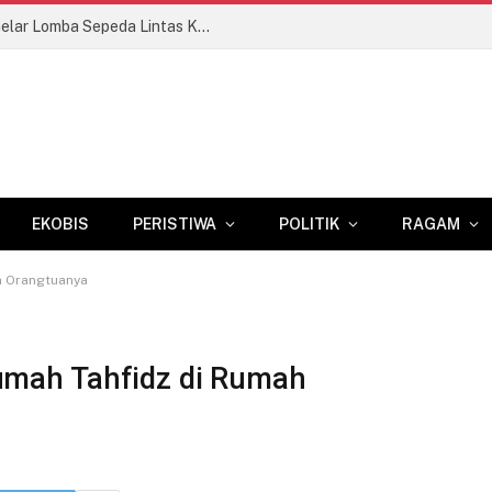
Semarak HUT Ke-81 RI, Kodim Gowa Gelar Lomba Sepeda Lintas Kolam
EKOBIS
PERISTIWA
POLITIK
RAGAM
h Orangtuanya
umah Tahfidz di Rumah