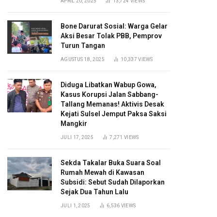
APRIL 20, 2025
13,724
VIEWS
Bone Darurat Sosial: Warga Gelar
Aksi Besar Tolak PBB, Pemprov
Turun Tangan
AGUSTUS 18, 2025
10,337
VIEWS
Diduga Libatkan Wabup Gowa,
Kasus Korupsi Jalan Sabbang-
Tallang Memanas! Aktivis Desak
Kejati Sulsel Jemput Paksa Saksi
Mangkir
JULI 17, 2025
7,271
VIEWS
Sekda Takalar Buka Suara Soal
Rumah Mewah di Kawasan
Subsidi: Sebut Sudah Dilaporkan
Sejak Dua Tahun Lalu
JULI 1, 2025
6,536
VIEWS