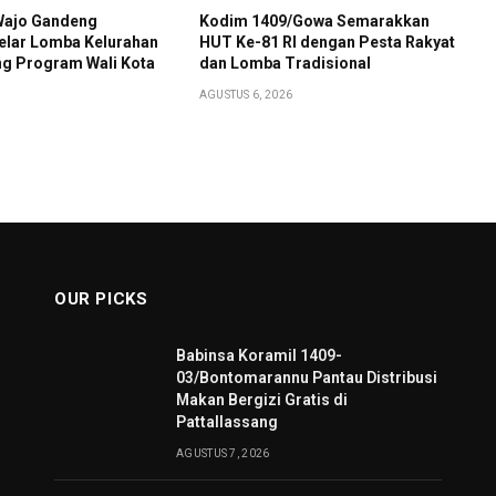
Wajo Gandeng
Kodim 1409/Gowa Semarakkan
elar Lomba Kelurahan
HUT Ke-81 RI dengan Pesta Rakyat
ng Program Wali Kota
dan Lomba Tradisional
AGUSTUS 6, 2026
OUR PICKS
Babinsa Koramil 1409-
03/Bontomarannu Pantau Distribusi
Makan Bergizi Gratis di
Pattallassang
AGUSTUS 7, 2026