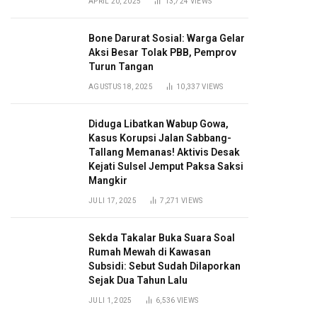
APRIL 20, 2025
13,724
VIEWS
Bone Darurat Sosial: Warga Gelar
Aksi Besar Tolak PBB, Pemprov
Turun Tangan
AGUSTUS 18, 2025
10,337
VIEWS
Diduga Libatkan Wabup Gowa,
Kasus Korupsi Jalan Sabbang-
Tallang Memanas! Aktivis Desak
Kejati Sulsel Jemput Paksa Saksi
Mangkir
JULI 17, 2025
7,271
VIEWS
Sekda Takalar Buka Suara Soal
Rumah Mewah di Kawasan
Subsidi: Sebut Sudah Dilaporkan
Sejak Dua Tahun Lalu
JULI 1, 2025
6,536
VIEWS