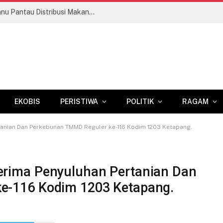
Babinsa Koramil 1409-03/Bontomarannu Pantau Distribusi Makan Bergizi Gratis di Pattallassang
EKOBIS
PERISTIWA
POLITIK
RAGAM
tanian Dan Perkebunan TMMD Reguler ke-116 Kodim 1203 Ketapang.
erima Penyuluhan Pertanian Dan
e-116 Kodim 1203 Ketapang.