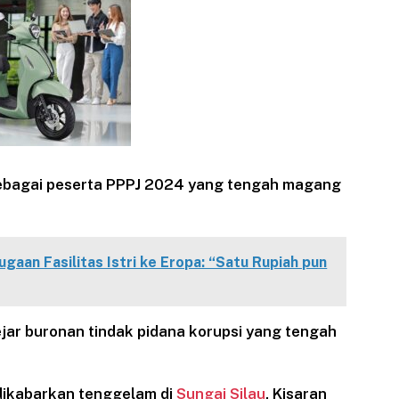
sebagai peserta PPPJ 2024 yang tengah magang
gaan Fasilitas Istri ke Eropa: “Satu Rupiah pun
jar buronan tindak pidana korupsi yang tengah
dikabarkan tenggelam di
Sungai Silau
, Kisaran