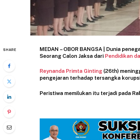
MEDAN – OBOR BANGSA | Dunia penegak
SHARE
Seorang Calon Jaksa dari
Pendidikan d
Reynanda Primta Ginting
(26th) mening
pengejaran terhadap tersangka korupsi
Peristiwa memilukan itu terjadi pada Ra