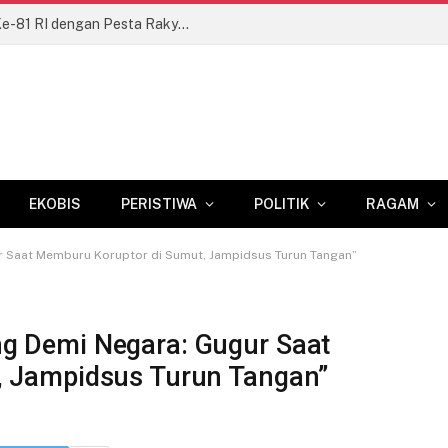
Kodim 1409/Gowa Semarakkan HUT Ke-81 RI dengan Pesta Rakyat dan Lomba Tradisional
EKOBIS
PERISTIWA
POLITIK
RAGAM
 Saat Memburu Koruptor di Sumut, Jampidsus Turun Tangan”
g Demi Negara: Gugur Saat
, Jampidsus Turun Tangan”