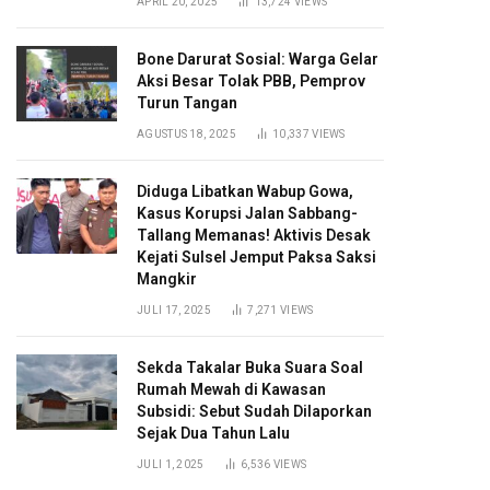
APRIL 20, 2025
13,724
VIEWS
Bone Darurat Sosial: Warga Gelar
Aksi Besar Tolak PBB, Pemprov
Turun Tangan
AGUSTUS 18, 2025
10,337
VIEWS
Diduga Libatkan Wabup Gowa,
Kasus Korupsi Jalan Sabbang-
Tallang Memanas! Aktivis Desak
Kejati Sulsel Jemput Paksa Saksi
Mangkir
JULI 17, 2025
7,271
VIEWS
Sekda Takalar Buka Suara Soal
Rumah Mewah di Kawasan
Subsidi: Sebut Sudah Dilaporkan
Sejak Dua Tahun Lalu
JULI 1, 2025
6,536
VIEWS