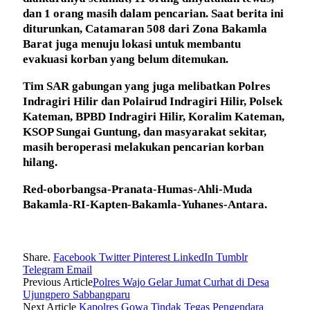
dan 1 orang masih dalam pencarian. Saat berita ini
diturunkan, Catamaran 508 dari Zona Bakamla
Barat juga menuju lokasi untuk membantu
evakuasi korban yang belum ditemukan.
Tim SAR gabungan yang juga melibatkan Polres
Indragiri Hilir dan Polairud Indragiri Hilir, Polsek
Kateman, BPBD Indragiri Hilir, Koralim Kateman,
KSOP Sungai Guntung, dan masyarakat sekitar,
masih beroperasi melakukan pencarian korban
hilang.
Red-oborbangsa-Pranata-Humas-Ahli-Muda
Bakamla-RI-Kapten-Bakamla-Yuhanes-Antara.
Share.
Facebook
Twitter
Pinterest
LinkedIn
Tumblr
Telegram
Email
Previous Article
Polres Wajo Gelar Jumat Curhat di Desa
Ujungpero Sabbangparu
Next Article
Kapolres Gowa Tindak Tegas Pengendara