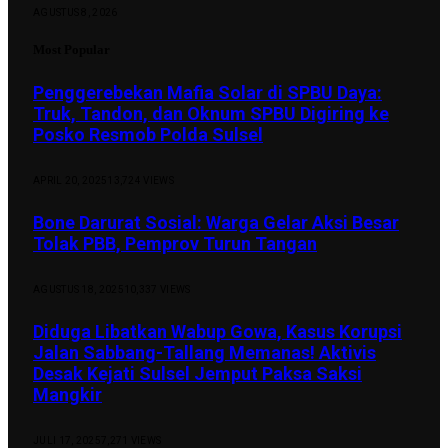
AGUSTUS 8, 2026
Most Popular
Penggerebekan Mafia Solar di SPBU Daya:
Truk, Tandon, dan Oknum SPBU Digiring ke
Posko Resmob Polda Sulsel
APRIL 20, 2025
13,724
VIEWS
Bone Darurat Sosial: Warga Gelar Aksi Besar
Tolak PBB, Pemprov Turun Tangan
AGUSTUS 18, 2025
10,337
VIEWS
Diduga Libatkan Wabup Gowa, Kasus Korupsi
Jalan Sabbang-Tallang Memanas! Aktivis
Desak Kejati Sulsel Jemput Paksa Saksi
Mangkir
JULI 17, 2025
7,271
VIEWS