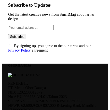
Subscribe to Updates
Get the latest creative news from SmartMag about art &
design.
By signing up, you agree to the our terms and our
Privacy Policy
agreement.
OBOR BANGSA
PENERBIT:
PT. Media Obor Bangsa
NIB: 1202230012579
No AHU.006773.AH.01.Tahun 2023
SIUPP No: 555/SK/MENPEN.RI/SIUPP/1998
NPWP: 62.600.936.9-807.000 Rekening Bank Mandiri :
1740000686089