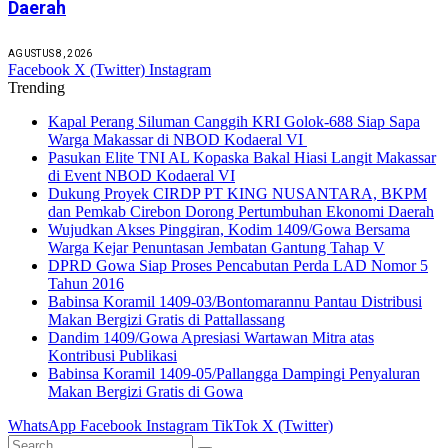
Daerah
AGUSTUS 8, 2026
Facebook
X (Twitter)
Instagram
Trending
Kapal Perang Siluman Canggih KRI Golok-688 Siap Sapa
Warga Makassar di NBOD Kodaeral VI
Pasukan Elite TNI AL Kopaska Bakal Hiasi Langit Makassar
di Event NBOD Kodaeral VI
Dukung Proyek CIRDP PT KING NUSANTARA, BKPM
dan Pemkab Cirebon Dorong Pertumbuhan Ekonomi Daerah
Wujudkan Akses Pinggiran, Kodim 1409/Gowa Bersama
Warga Kejar Penuntasan Jembatan Gantung Tahap V
DPRD Gowa Siap Proses Pencabutan Perda LAD Nomor 5
Tahun 2016
Babinsa Koramil 1409-03/Bontomarannu Pantau Distribusi
Makan Bergizi Gratis di Pattallassang
Dandim 1409/Gowa Apresiasi Wartawan Mitra atas
Kontribusi Publikasi
Babinsa Koramil 1409-05/Pallangga Dampingi Penyaluran
Makan Bergizi Gratis di Gowa
WhatsApp
Facebook
Instagram
TikTok
X (Twitter)