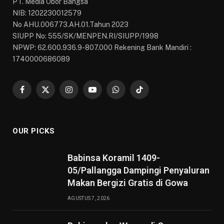
PT. Media Obor Bangsa
NIB: 1202230012579
No AHU.006773.AH.01.Tahun 2023
SIUPP No: 555/SK/MENPEN.RI/SIUPP/1998
NPWP: 62.600.936.9-807.000 Rekening Bank Mandiri :
1740000686089
Facebook
X
Instagram
YouTube
WhatsApp
TikTok
(Twitter)
OUR PICKS
Babinsa Koramil 1409-
05/Pallangga Dampingi Penyaluran
Makan Bergizi Gratis di Gowa
AGUSTUS 7, 2026