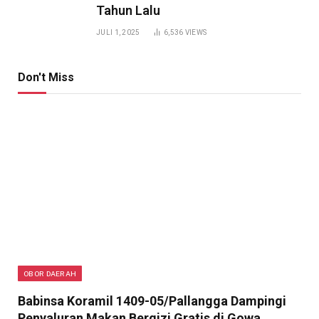
Tahun Lalu
JULI 1, 2025
6,536
VIEWS
Don't Miss
OBOR DAERAH
Babinsa Koramil 1409-05/Pallangga Dampingi
Penyaluran Makan Bergizi Gratis di Gowa