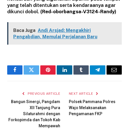
yang telah ditentukan serta kendaraanya agar
dikunci dobol.
(Red-oborbangsa-V3124-Randy)
Baca Juga
Andi Arsjad: Mengakhiri
Pengabdian, Memulai Perjalanan Baru
Facebook
Twitter
Pinterest
LinkedIn
Tumblr
Telegram
Email
PREVIOUS ARTICLE
NEXT ARTICLE
Bangun Sinergi, Pangdam
Polsek Pammana Polres
XII Tanjung Pura
Wajo Melaksanakan
Silaturahmi dengan
Pengamanan FKP
Forkopimda dan Tokoh Kab
Mempawah