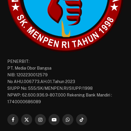
PENERBIT:
PT. Media Obor Bangsa
NIB: 1202230012579
No AHU.006773.AH.01.Tahun 2023
SIUPP No: 555/SK/MENPEN.RI/SIUPP/1998
NPWP: 62.600.936.9-807.000 Rekening Bank Mandiri :
1740000686089
Facebook
X
Instagram
YouTube
WhatsApp
TikTok
(Twitter)