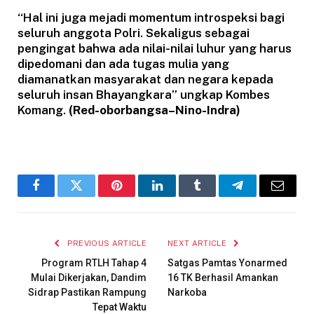
“Hal ini juga mejadi momentum introspeksi bagi
seluruh anggota Polri. Sekaligus sebagai
pengingat bahwa ada nilai-nilai luhur yang harus
dipedomani dan ada tugas mulia yang
diamanatkan masyarakat dan negara kepada
seluruh insan Bhayangkara” ungkap Kombes
Komang.
(Red-oborbangsa–Nino-Indra)
Facebook
Twitter
Pinterest
LinkedIn
Tumblr
Telegram
Email
PREVIOUS ARTICLE
NEXT ARTICLE
Program RTLH Tahap 4
Satgas Pamtas Yonarmed
Mulai Dikerjakan, Dandim
16 TK Berhasil Amankan
Sidrap Pastikan Rampung
Narkoba
Tepat Waktu